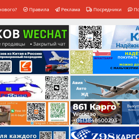
нового?
Правила
Реклама
Посредники
П