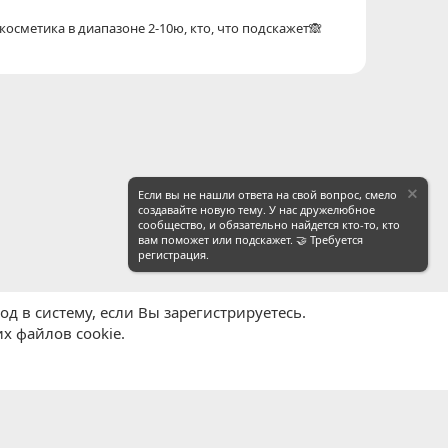
 косметика в диапазоне 2-10ю, кто, что подскажет🙈
Если вы не нашли ответа на свой вопрос, смело
создавайте новую тему. У нас дружелюбное
сообщество, и обязательно найдется кто-то, кто
вам поможет или подскажет. 🤝 Требуется
регистрация.
д в систему, если Вы зарегистрируетесь.
х файлов cookie.
равила
Политика конфиденциальности
Помощь
R
S
S