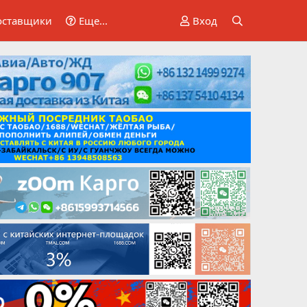
оставщики
Еще...
Вход