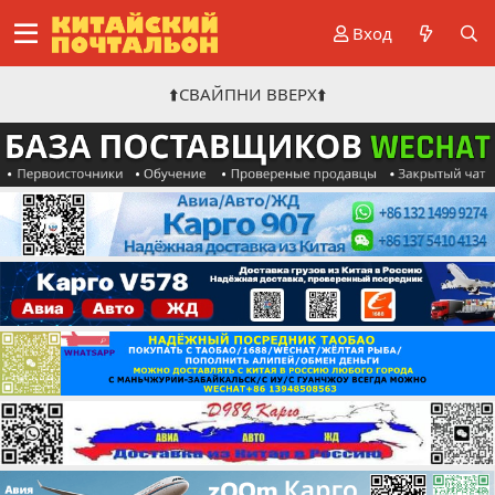
Вход
⬆️СВАЙПНИ ВВЕРХ⬆️