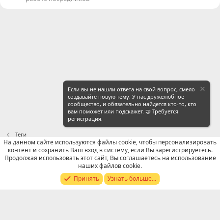
Если вы не нашли ответа на свой вопрос, смело
создавайте новую тему. У нас дружелюбное
сообщество, и обязательно найдется кто-то, кто
вам поможет или подскажет. 🤝 Требуется
регистрация.
Теги
На данном сайте используются файлы cookie, чтобы персонализировать
контент и сохранить Ваш вход в систему, если Вы зарегистрируетесь.
Russian (RU)
Продолжая использовать этот сайт, Вы соглашаетесь на использование
наших файлов cookie.
Обратная связь
Условия и правила
Принять
Узнать больше...
Политика конфиденциальности
Помощь
R
S
S