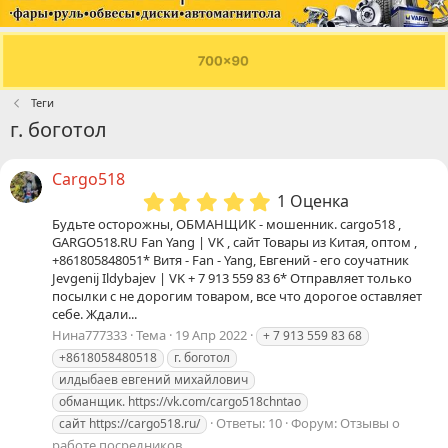
Теги
г. боготол
Сargo518
5
1 Оценка
.
Будьте осторожны, ОБМАНЩИК - мошенник. cargo518 ,
0
GARGO518.RU Fan Yang | VK , сайт Товары из Китая, оптом ,
0
+861805848051* Витя - Fan - Yang, Евгений - его соучатник
з
Jevgenij Ildybajev | VK + 7 913 559 83 6* Отправляет только
в
посылки с не дорогим товаром, все что дорогое оставляет
ё
себе. Ждали...
з
Нина777333
Тема
19 Апр 2022
+ 7 913 559 83 68
д
+8618058480518
г.
боготол
илдыбаев евгений михайлович
обманщик. https://vk.com/cargo518chntao
Ответы: 10
Форум:
Отзывы о
сайт https://cargo518.ru/
работе посредников