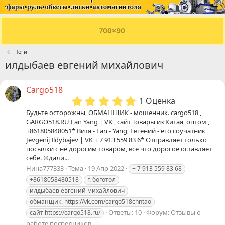
Теги
илдыбаев евгений михайлович
Сargo518
5
1 Оценка
.
Будьте осторожны, ОБМАНЩИК - мошенник. cargo518 ,
0
GARGO518.RU Fan Yang | VK , сайт Товары из Китая, оптом ,
0
+861805848051* Витя - Fan - Yang, Евгений - его соучатник
з
Jevgenij Ildybajev | VK + 7 913 559 83 6* Отправляет только
в
посылки с не дорогим товаром, все что дорогое оставляет
ё
себе. Ждали...
з
Нина777333
Тема
19 Апр 2022
+ 7 913 559 83 68
д
+8618058480518
г. боготол
илдыбаев
евгений
михайлович
обманщик. https://vk.com/cargo518chntao
Ответы: 10
Форум:
Отзывы о
сайт https://cargo518.ru/
работе посредников