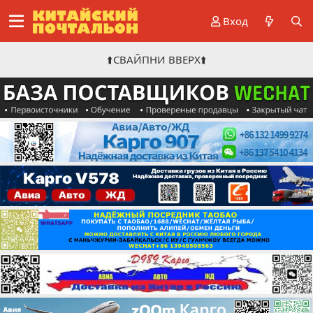
Вход
⬆️СВАЙПНИ ВВЕРХ⬆️