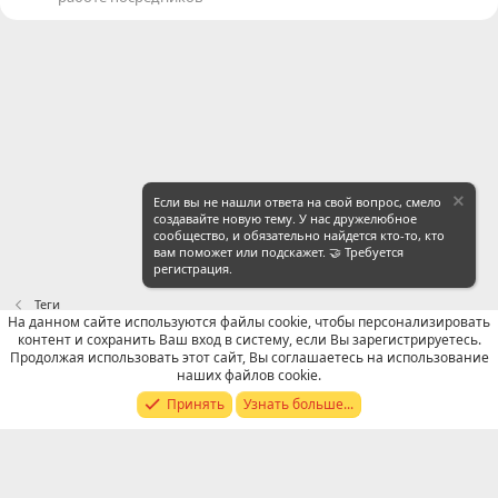
Если вы не нашли ответа на свой вопрос, смело
создавайте новую тему. У нас дружелюбное
сообщество, и обязательно найдется кто-то, кто
вам поможет или подскажет. 🤝 Требуется
регистрация.
Теги
На данном сайте используются файлы cookie, чтобы персонализировать
контент и сохранить Ваш вход в систему, если Вы зарегистрируетесь.
Russian (RU)
Продолжая использовать этот сайт, Вы соглашаетесь на использование
наших файлов cookie.
Обратная связь
Условия и правила
Принять
Узнать больше...
Политика конфиденциальности
Помощь
R
S
S