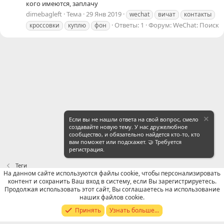
кого имеются, заплачу
dimebagleft
Тема
29 Янв 2019
wechat
вичат
контакты
Ответы: 1
Форум:
WeChat: Поиск
кроссовки
куплю
фон
Если вы не нашли ответа на свой вопрос, смело
создавайте новую тему. У нас дружелюбное
сообщество, и обязательно найдется кто-то, кто
вам поможет или подскажет. 🤝 Требуется
регистрация.
Теги
На данном сайте используются файлы cookie, чтобы персонализировать
контент и сохранить Ваш вход в систему, если Вы зарегистрируетесь.
Russian (RU)
Продолжая использовать этот сайт, Вы соглашаетесь на использование
наших файлов cookie.
Обратная связь
Условия и правила
Принять
Узнать больше...
Политика конфиденциальности
Помощь
R
S