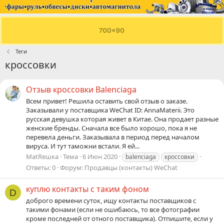
Теги
кроссовки
Отзыв кроссовки Balenciaga
Всем привет! Решила оставить свой отзыв о заказе.
Заказывали у поставщика WeChat ID: AnnaMaterii. Это
русская девушка которая живет в Китае. Она продает разные
женские бренды. Сначала все было хорошо, пока я не
перевела деньги. Заказывала в период перед началом
вируса. И тут таможни встали. Я ей...
МаtRешка
Тема
6 Июн 2020
balenciaga
кроссовки
Ответы: 0
Форум:
Продавцы (контакты) WeChat
куплю контакты с таким фоном
D
доброго времени суток, ищу контакты поставщиков с
такими фонами (если не ошибаюсь, то все фотографии
кроме последней от отного поставщика). Отпишите, если у