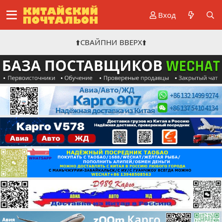
Вход
⬆️СВАЙПНИ ВВЕРХ⬆️