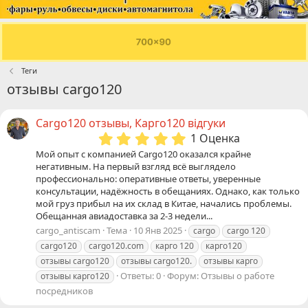
Теги
отзывы cargo120
Cargo120 отзывы, Карго120 відгуки
5
1 Оценка
.
Мой опыт с компанией Cargo120 оказался крайне
0
негативным. На первый взгляд всё выглядело
0
профессионально: оперативные ответы, уверенные
з
консультации, надёжность в обещаниях. Однако, как только
в
мой груз прибыл на их склад в Китае, начались проблемы.
ё
Обещанная авиадоставка за 2-3 недели...
з
cargo_antiscam
Тема
10 Янв 2025
cargo
cargo 120
д
cargo120
cargo120
.com
карго 120
карго120
отзывы
cargo120
отзывы
cargo120
.
отзывы
карго
Ответы: 0
Форум:
Отзывы о работе
отзывы
карго120
посредников