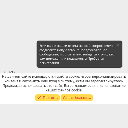
Если вы не нашли ответа на свой вопрос, смело
создавайте новую тему. У нас дружелюбное
сообщество, и обязательно найдется кто-то, кто
вам поможет или подскажет. 🤝 Требуется
регистрация.
Теги
На данном сайте используются файлы cookie, чтобы персонализировать
контент и сохранить Ваш вход в систему, если Вы зарегистрируетесь.
Russian (RU)
Продолжая использовать этот сайт, Вы соглашаетесь на использование
наших файлов cookie.
Обратная связь
Условия и правила
Принять
Узнать больше...
Политика конфиденциальности
Помощь
R
S
S