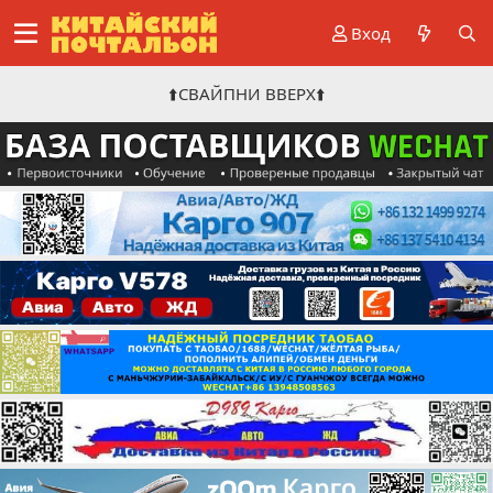
Вход
⬆️СВАЙПНИ ВВЕРХ⬆️