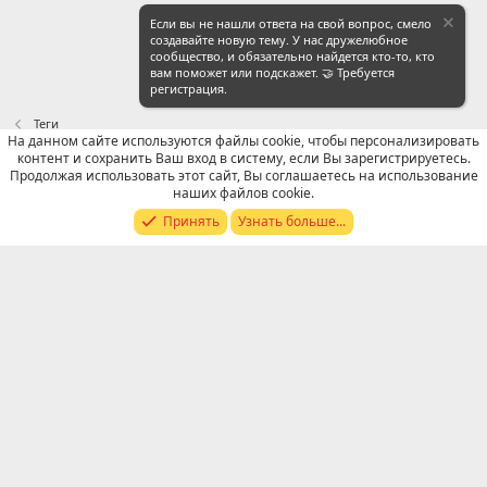
Если вы не нашли ответа на свой вопрос, смело
создавайте новую тему. У нас дружелюбное
сообщество, и обязательно найдется кто-то, кто
вам поможет или подскажет. 🤝 Требуется
регистрация.
Теги
На данном сайте используются файлы cookie, чтобы персонализировать
контент и сохранить Ваш вход в систему, если Вы зарегистрируетесь.
Russian (RU)
Продолжая использовать этот сайт, Вы соглашаетесь на использование
наших файлов cookie.
Обратная связь
Условия и правила
Принять
Узнать больше...
Политика конфиденциальности
Помощь
R
S
S