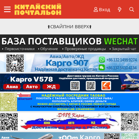
Вход
⬆️СВАЙПНИ ВВЕРХ⬆️