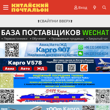
Вход
⬆️СВАЙПНИ ВВЕРХ⬆️