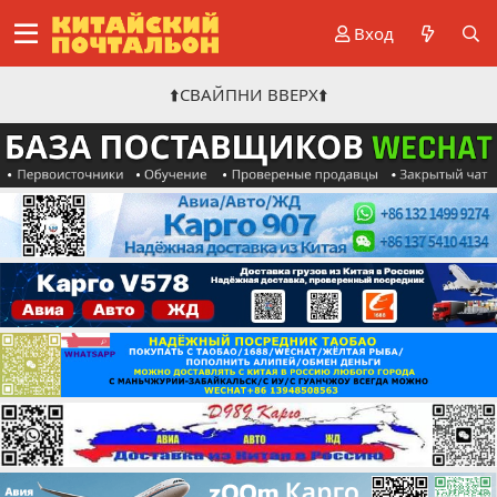
Вход
⬆️СВАЙПНИ ВВЕРХ⬆️