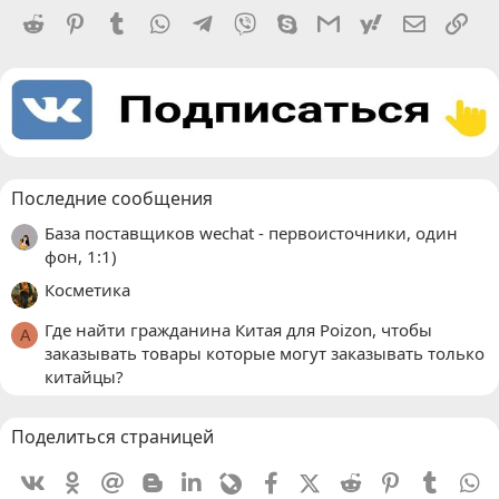
Reddit
Pinterest
Tumblr
WhatsApp
Telegram
Viber
Skype
Gmail
yahoomail
Электро
Сс
Последние сообщения
База поставщиков wechat - первоисточники, один
фон, 1:1)
Косметика
Где найти гражданина Китая для Poizon, чтобы
A
заказывать товары которые могут заказывать только
китайцы?
Поделиться страницей
Vkontakte
Odnoklassniki
Mail.ru
Blogger
Linkedin
Livejournal
Facebook
X (Twitter)
Reddit
Pinterest
Tumblr
W