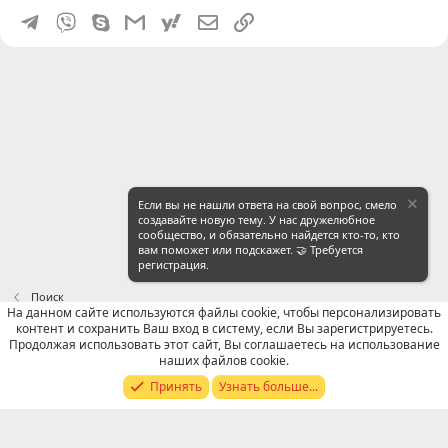
Telegram
Viber
Skype
Gmail
yahoomail
Электронная почта
Ссылка
Если вы не нашли ответа на свой вопрос, смело
создавайте новую тему. У нас дружелюбное
сообщество, и обязательно найдется кто-то, кто
вам поможет или подскажет. 🤝 Требуется
регистрация.
Поиск
На данном сайте используются файлы cookie, чтобы персонализировать
контент и сохранить Ваш вход в систему, если Вы зарегистрируетесь.
Russian (RU)
Продолжая использовать этот сайт, Вы соглашаетесь на использование
наших файлов cookie.
Обратная связь
Условия и правила
Принять
Узнать больше...
Политика конфиденциальности
Помощь
R
S
S