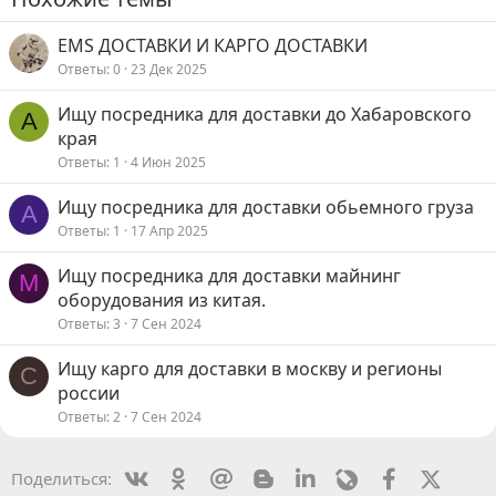
EMS ДОСТАВКИ И КАРГО ДОСТАВКИ
Ответы
0
23 Дек 2025
Ищу посредника для доставки до Хабаровского
А
края
Ответы
1
4 Июн 2025
Ищу посредника для доставки обьемного груза
A
Ответы
1
17 Апр 2025
Ищу посредника для доставки майнинг
M
оборудования из китая.
Ответы
3
7 Сен 2024
Ищу карго для доставки в москву и регионы
C
россии
Ответы
2
7 Сен 2024
Vkontakte
Odnoklassniki
Mail.ru
Blogger
Linkedin
Livejournal
Facebook
X (Twit
Поделиться: