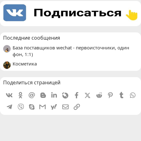
Последние сообщения
База поставщиков wechat - первоисточники, один
фон, 1:1)
Косметика
Поделиться страницей
Vkontakte
Odnoklassniki
Mail.ru
Blogger
Linkedin
Livejournal
Facebook
X (Twitter)
Reddit
Pinterest
Tumblr
W
Telegram
Viber
Skype
Gmail
yahoomail
Электронная почта
Ссылка