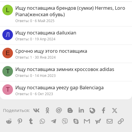
Ищу поставщика брендов (сумки) Hermes, Loro
L
Piana(женская обувь)
Ответы
0
6 Май 2025
Ищу поставщика dailuxian
Л
Ответы
0
19 Апр 2024
Срочно ищу этого поставщика
Е
Ответы
1
30 Янв 2024
Ищу поставщика зимних кроссовок adidas
T
Ответы
0
14 Ноя 2023
Ищу поставщика yeezy gap Balenciaga
T
Ответы
0
6 Окт 2023
Vkontakte
Odnoklassniki
Mail.ru
Blogger
Linkedin
Livejournal
Facebook
X (Twit
Поделиться:
Reddit
Pinterest
Tumblr
WhatsApp
Telegram
Viber
Skype
Gmail
yahoomail
Электро
Сс