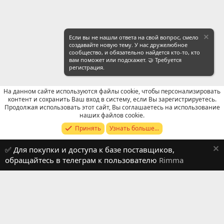
Если вы не нашли ответа на свой вопрос, смело
создавайте новую тему. У нас дружелюбное
сообщество, и обязательно найдется кто-то, кто
вам поможет или подскажет. 🤝 Требуется
регистрация.
На данном сайте используются файлы cookie, чтобы персонализировать
контент и сохранить Ваш вход в систему, если Вы зарегистрируетесь.
Продолжая использовать этот сайт, Вы соглашаетесь на использование
Продавцы (контакты) WeChat
наших файлов cookie.
Принять
Узнать больше...
Russian (RU)
✅ Для покупки и доступа к базе поставщиков,
Обратная связь
Условия и правила
обращайтесь в телеграм к пользователю
Rimma
Политика конфиденциальности
Помощь
R
S
S