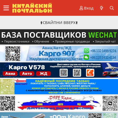
Вход
⬆️СВАЙПНИ ВВЕРХ⬆️