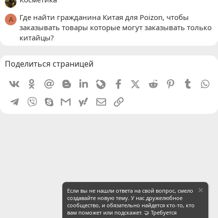
Где найти гражданина Китая для Poizon, чтобы
A
заказывать товары которые могут заказывать только
китайцы?
Поделиться страницей
Vkontakte
Odnoklassniki
Mail.ru
Blogger
Linkedin
Livejournal
Facebook
X (Twitter)
Reddit
Pinterest
Tumblr
W
Telegram
Viber
Skype
Gmail
yahoomail
Электронная почта
Ссылка
Если вы не нашли ответа на свой вопрос, смело
создавайте новую тему. У нас дружелюбное
сообщество, и обязательно найдется кто-то, кто
вам поможет или подскажет. 🤝 Требуется