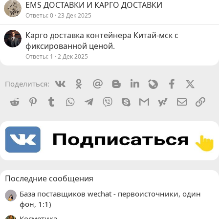
EMS ДОСТАВКИ И КАРГО ДОСТАВКИ
Ответы
0
23 Дек 2025
Карго доставка контейнера Китай-мск с
фиксированной ценой.
Ответы
1
2 Дек 2025
Vkontakte
Odnoklassniki
Mail.ru
Blogger
Linkedin
Livejournal
Facebook
X (Twit
Поделиться:
Reddit
Pinterest
Tumblr
WhatsApp
Telegram
Viber
Skype
Gmail
yahoomail
Электро
Сс
Последние сообщения
База поставщиков wechat - первоисточники, один
фон, 1:1)
Косметика