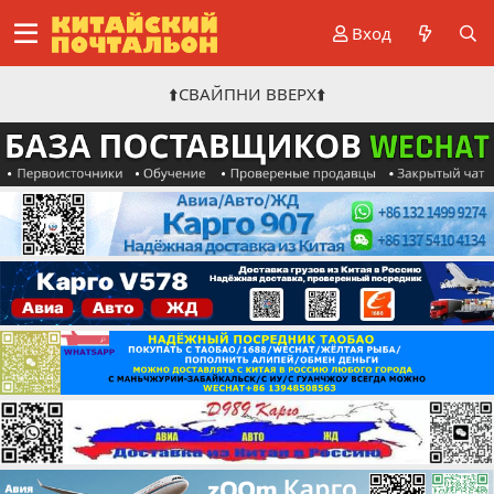
Вход
⬆️СВАЙПНИ ВВЕРХ⬆️