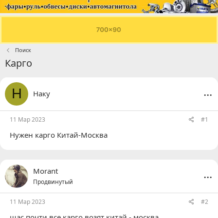
Поиск
Карго
...
Н
Наку
11 Мар 2023
#1
Нужен карго Китай-Москва
...
Morant
Продвинутый
11 Мар 2023
#2
щас почти все карго возят китай - москва