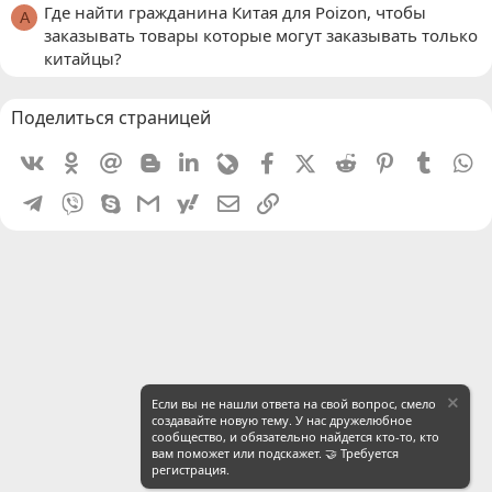
Где найти гражданина Китая для Poizon, чтобы
A
заказывать товары которые могут заказывать только
китайцы?
Поделиться страницей
Vkontakte
Odnoklassniki
Mail.ru
Blogger
Linkedin
Livejournal
Facebook
X (Twitter)
Reddit
Pinterest
Tumblr
W
Telegram
Viber
Skype
Gmail
yahoomail
Электронная почта
Ссылка
Если вы не нашли ответа на свой вопрос, смело
создавайте новую тему. У нас дружелюбное
сообщество, и обязательно найдется кто-то, кто
вам поможет или подскажет. 🤝 Требуется
регистрация.