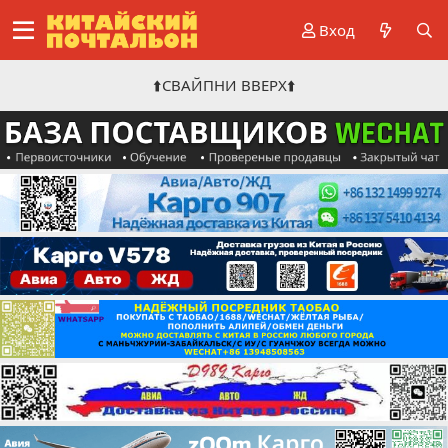
Вход
⬆️СВАЙПНИ ВВЕРХ⬆️