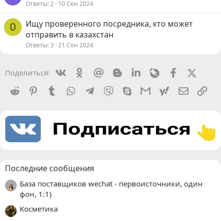
Ответы
2
10 Сен 2024
Ищу проверенного посредника, кто может
0
отправить в казахстан
Ответы
3
21 Сен 2024
Vkontakte
Odnoklassniki
Mail.ru
Blogger
Linkedin
Livejournal
Facebook
X (Twit
Поделиться:
Reddit
Pinterest
Tumblr
WhatsApp
Telegram
Viber
Skype
Gmail
yahoomail
Электро
Сс
Последние сообщения
База поставщиков wechat - первоисточники, один
фон, 1:1)
Косметика