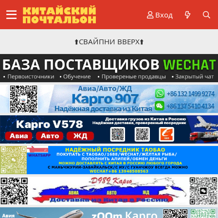
Вход
⬆️СВАЙПНИ ВВЕРХ⬆️