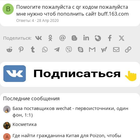
Помогите пожалуйста с qr кодом пожалуйста
B
мне нужно чтоб пополнить сайт buff.163.com
Ответы
4
28 Апр 2020
Vkontakte
Odnoklassniki
Mail.ru
Blogger
Linkedin
Livejournal
Facebook
X (Twit
Поделиться:
Reddit
Pinterest
Tumblr
WhatsApp
Telegram
Viber
Skype
Gmail
yahoomail
Электро
Сс
Последние сообщения
База поставщиков wechat - первоисточники, один
фон, 1:1)
Косметика
Где найти гражданина Китая для Poizon, чтобы
A