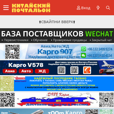
Вход
⬆️СВАЙПНИ ВВЕРХ⬆️