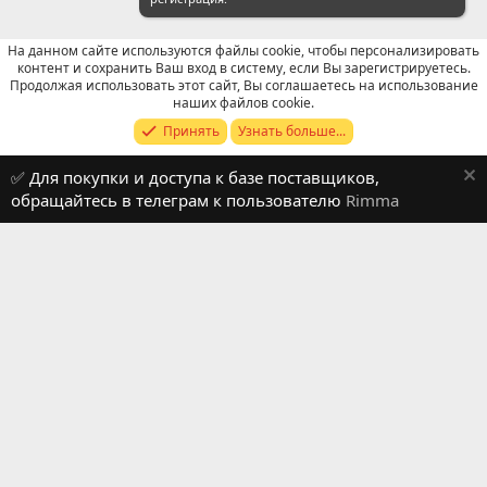
На данном сайте используются файлы cookie, чтобы персонализировать
контент и сохранить Ваш вход в систему, если Вы зарегистрируетесь.
Продолжая использовать этот сайт, Вы соглашаетесь на использование
WeChat: Общие вопросы
наших файлов cookie.
Принять
Узнать больше...
Russian (RU)
✅ Для покупки и доступа к базе поставщиков,
Обратная связь
Условия и правила
обращайтесь в телеграм к пользователю
Rimma
Политика конфиденциальности
Помощь
R
S
S