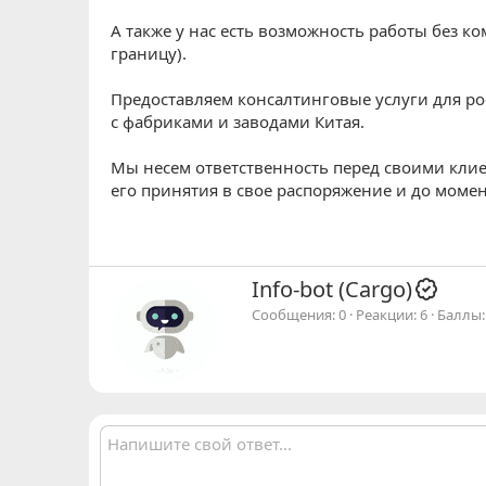
А также у нас есть возможность работы без ко
границу).
Предоставляем консалтинговые услуги для р
с фабриками и заводами Китая.
Мы несем ответственность перед своими клие
его принятия в свое распоряжение и до моме
А
Info-bot (Cargo)
в
Сообщения
0
Реакции
6
Баллы
т
о
р