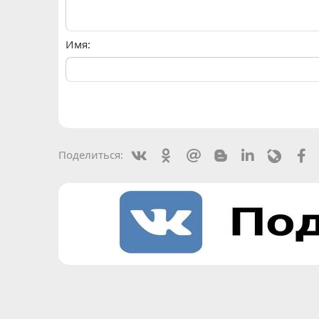
Имя
Vkontakte
Odnoklassniki
Mail.ru
Blogger
Linkedin
Livejou
F
Поделиться: