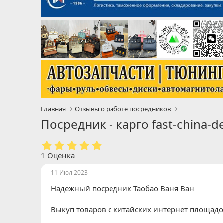
Главная
Отзывы о работе посредников
Посредник - карго fast-china-d
5
.
1 Оценка
0
0
11 Июл 2023
з
Надежный посредник Таобао Ваня Ван
в
ё
з
Выкуп товаров с китайских интернет площадо
д