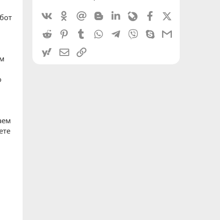
Vkontakte
Odnoklassniki
Mail.ru
Blogger
Linkedin
Livejournal
Facebook
X (Twitter)
бот
Reddit
Pinterest
Tumblr
WhatsApp
Telegram
Viber
Skype
Gmail
yahoomail
Электронная почта
Ссылка
ым
о
аем
ете