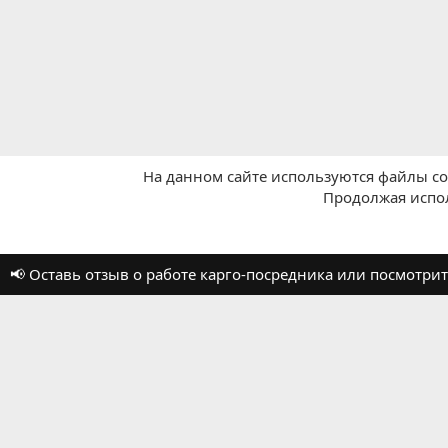
На данном сайте используются файлы coo
Продолжая испол
Главная
Отзывы о работе посредников
📢 Оставь отзыв о работе карго-посредника или посмотр
Russian (RU)