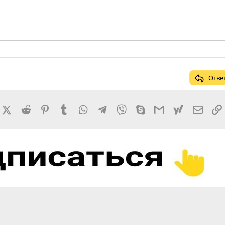
Отве
rnal
acebook
X (Twitter)
Reddit
Pinterest
Tumblr
WhatsApp
Telegram
Viber
Skype
Gmail
yahoomail
Элект