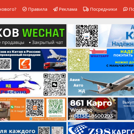
нового?
Правила
Реклама
Посредники
П