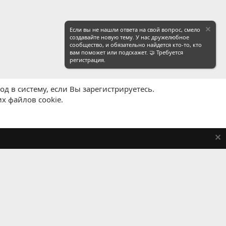
Если вы не нашли ответа на свой вопрос, смело
создавайте новую тему. У нас дружелюбное
сообщество, и обязательно найдется кто-то, кто
вам поможет или подскажет. 🤝 Требуется
регистрация.
д в систему, если Вы зарегистрируетесь.
х файлов cookie.
равила
Политика конфиденциальности
Помощь
R
S
S