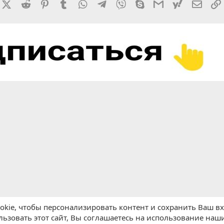
rnal
acebook
X (Twitter)
Reddit
Pinterest
Tumblr
WhatsApp
Telegram
Viber
Skype
Gmail
yahoomail
Элект
kie, чтобы персонализировать контент и сохранить Ваш вхо
ьзовать этот сайт, Вы соглашаетесь на использование наши