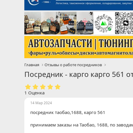
Главная
Отзывы о работе посредников
Посредник - карго карго 561 
5
.
1 Оценка
0
0
14 Мар 2024
з
посредник таобао,1688, карго 561
в
ё
з
принимаем заказы на Таобао, 1688, по заводам
д