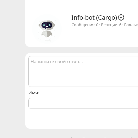
А
Info-bot (Cargo)
в
Сообщения
0
Реакции
6
Баллы
т
о
р
Имя