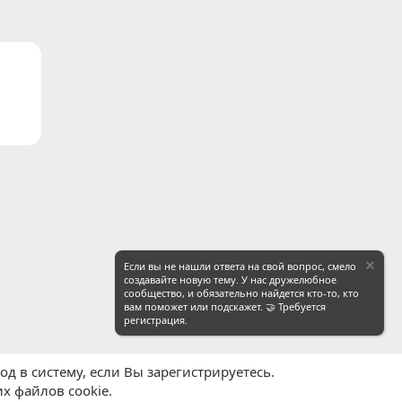
ронная почта
Ссылка
Если вы не нашли ответа на свой вопрос, смело
создавайте новую тему. У нас дружелюбное
сообщество, и обязательно найдется кто-то, кто
вам поможет или подскажет. 🤝 Требуется
регистрация.
д в систему, если Вы зарегистрируетесь.
х файлов cookie.