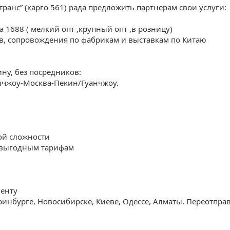
анс” (карго 561) рада предложить партнерам свои услуги:
 1688 ( мелкий опт ,крупный опт ,в розницу)
, сопровождения по фабрикам и выставкам по Китаю
ну, без посредников:
нчжоу-Москва-Пекин/Гуанчжоу.
ой сложности
м выгодным тарифам
енту
еринбурге, Новосибирске, Киеве, Одессе, Алматы. Переотпра