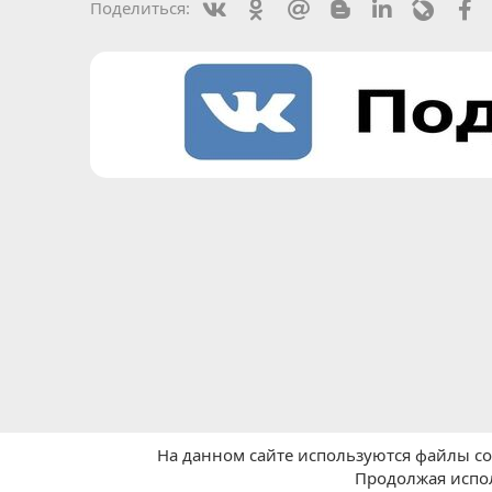
Vkontakte
Odnoklassniki
Mail.ru
Blogger
Linkedin
Livejou
F
Поделиться:
На данном сайте используются файлы coo
Продолжая испол