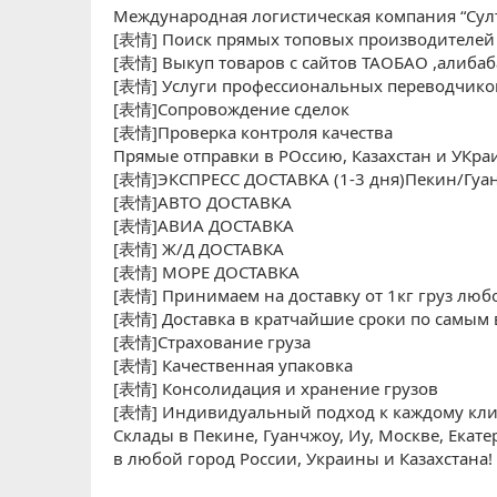
Международная логистическая компания “Султр
[表情] Поиск прямых топовых производителей
[表情] Выкуп товаров с сайтов ТАОБАО ,алибаба
[表情] Услуги профессиональных переводчиков
[表情]Сопровождение сделок
[表情]Проверка контроля качества
Прямые отправки в РОссию, Казахстан и УКраи
[表情]ЭКСПРЕСС ДОСТАВКА (1-3 дня)Пекин/Гуа
[表情]АВТО ДОСТАВКА
[表情]АВИА ДОСТАВКА
[表情] Ж/Д ДОСТАВКА
[表情] МОРЕ ДОСТАВКА
[表情] Принимаем на доставку от 1кг груз люб
[表情] Доставка в кратчайшие сроки по самы
[表情]Страхование груза
[表情] Качественная упаковка
[表情] Консолидация и хранение грузов
[表情] Индивидуальный подход к каждому кли
Склады в Пекине, Гуанчжоу, Иу, Москве, Екат
в любой город России, Украины и Казахстана!