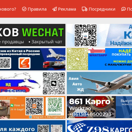
нового?
Правила
Реклама
Посредники
П