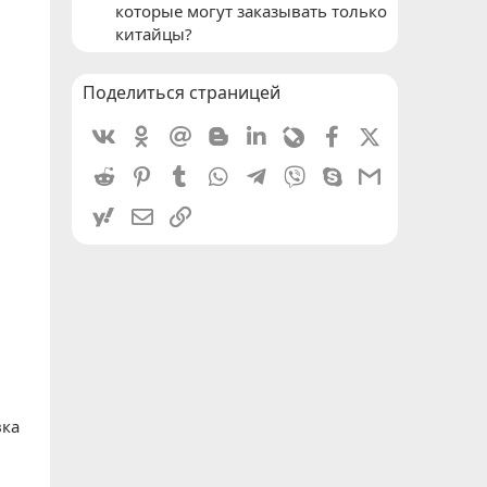
которые могут заказывать только
китайцы?
Поделиться страницей
Vkontakte
Odnoklassniki
Mail.ru
Blogger
Linkedin
Livejournal
Facebook
X (Twitter)
Reddit
Pinterest
Tumblr
WhatsApp
Telegram
Viber
Skype
Gmail
yahoomail
Электронная почта
Ссылка
вка