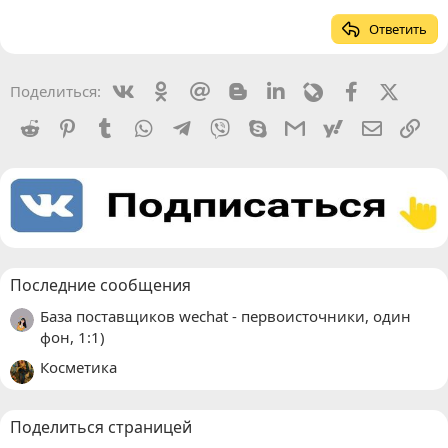
Ответить
Vkontakte
Odnoklassniki
Mail.ru
Blogger
Linkedin
Livejournal
Facebook
X (Twit
Поделиться:
Reddit
Pinterest
Tumblr
WhatsApp
Telegram
Viber
Skype
Gmail
yahoomail
Электро
Сс
Последние сообщения
База поставщиков wechat - первоисточники, один
фон, 1:1)
Косметика
Поделиться страницей