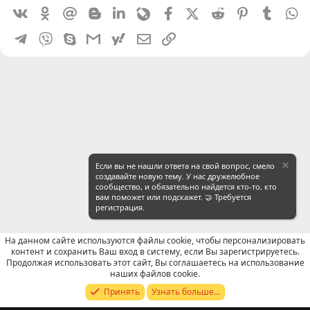
Vkontakte
Odnoklassniki
Mail.ru
Blogger
Linkedin
Livejournal
Facebook
X (Twitter)
Reddit
Pinterest
Tumblr
W
Telegram
Viber
Skype
Gmail
yahoomail
Электронная почта
Ссылка
Если вы не нашли ответа на свой вопрос, смело
создавайте новую тему. У нас дружелюбное
сообщество, и обязательно найдется кто-то, кто
вам поможет или подскажет. 🤝 Требуется
регистрация.
На данном сайте используются файлы cookie, чтобы персонализировать
контент и сохранить Ваш вход в систему, если Вы зарегистрируетесь.
Продолжая использовать этот сайт, Вы соглашаетесь на использование
Отзывы о работе посредников
наших файлов cookie.
Принять
Узнать больше...
Russian (RU)