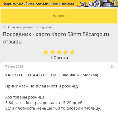
Отзывы о работе посредников
Посредник - карго Карго 58nm 58cargo.ru
отзывы
5
.
1 Оценка
0
0
7 Июн 2023
з
КАРГО ИЗ КИТАЯ В РОССИЮ (Фошань - Москва)
в
ё
з
Принимаем на склад и опт и розницу.
д
Хоз товары розница:
3,8$ за кг- быстрая доставка 15-20 дней
Если плотность меньше 100 то смотрим таблицу.