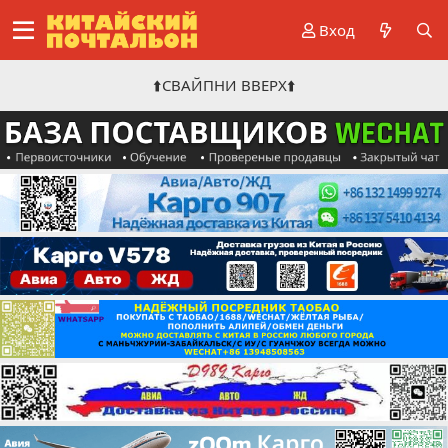
Вход
⬆️СВАЙПНИ ВВЕРХ⬆️