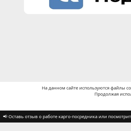
На данном сайте используются файлы coo
Продолжая испол
Главная
Отзывы о работе посредников
📢 Оставь отзыв о работе карго-посредника или посмотр
Russian (RU)