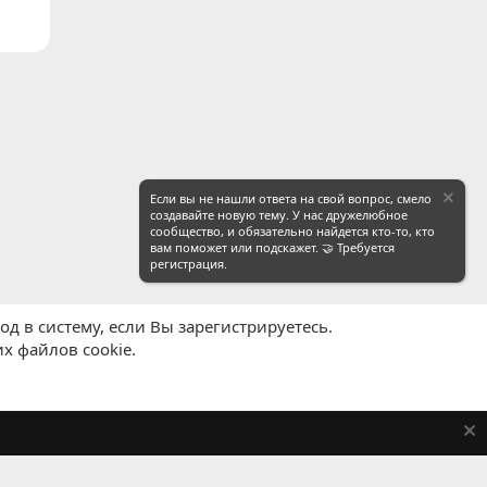
Если вы не нашли ответа на свой вопрос, смело
создавайте новую тему. У нас дружелюбное
сообщество, и обязательно найдется кто-то, кто
вам поможет или подскажет. 🤝 Требуется
регистрация.
д в систему, если Вы зарегистрируетесь.
х файлов cookie.
равила
Политика конфиденциальности
Помощь
R
S
S