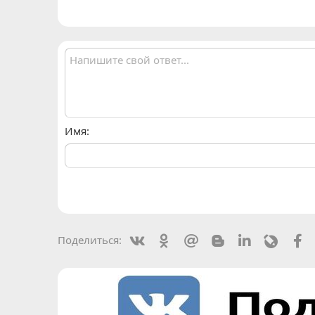
Имя
Vkontakte
Odnoklassniki
Mail.ru
Blogger
Linkedin
Livejou
F
Поделиться: