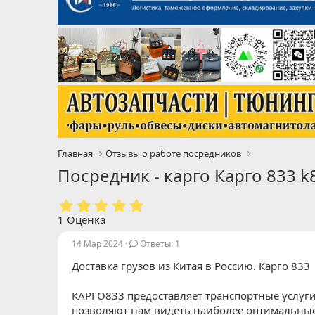
Главная
Отзывы о работе посредников
Посредник - карго Карго 833 k
5
.
1 Оценка
0
0
14 Мар 2024
Ответы: 1
з
Доставка грузов из Китая в Россию. Карго 833
в
ё
з
КАРГО833 предоставляет транспортные услуги
д
позволяют нам видеть наиболее оптимальные