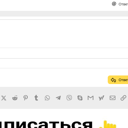
Отве
Отве
rnal
acebook
X (Twitter)
Reddit
Pinterest
Tumblr
WhatsApp
Telegram
Viber
Skype
Gmail
yahoomail
Элект