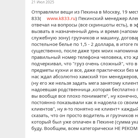
21 Июл 2025
Отправляли вещи из Пекина в Москву, 19 ме
833(
www.k833.ru
) Пекинский менеджер Алек
отвечал на вопросы (все скриншоты есть), в э
вызвать в назначенный день и время (напоми
служебную зону) грузчиков и машину, договар
постельное белье по 1,5 - 2 доллара, в итоге 
существенно, после даже трех моих напомина
правильный номер телефона человека, кто жда
подчеркивал, что "груз очень сложный", что 
предметы кухни и все, даже практически без 
нас ждал абсолютно хамский тон менеджеров,
(ну его же нельзя задать мега занятому клиент
надоевшая родственница ,которая бесплатно п
вы вообще все плохо понимаете", ну конечно,
постоянно показывали как я надоела со свои
клиентов", ну я-то понятно не клиент+ кажды
сказать, что он просто водитель и грузчиков 
который был уже оплачен в Пекине (сумма ука
буду. Вообщем, всем категорически НЕ РЕКОМ