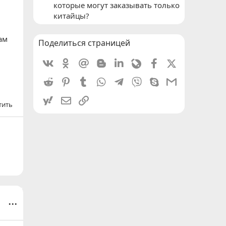
которые могут заказывать только
китайцы?
ам
Поделиться страницей
Vkontakte
Odnoklassniki
Mail.ru
Blogger
Linkedin
Livejournal
Facebook
X (Twitter)
Reddit
Pinterest
Tumblr
WhatsApp
Telegram
Viber
Skype
Gmail
yahoomail
Электронная почта
Ссылка
тить
...