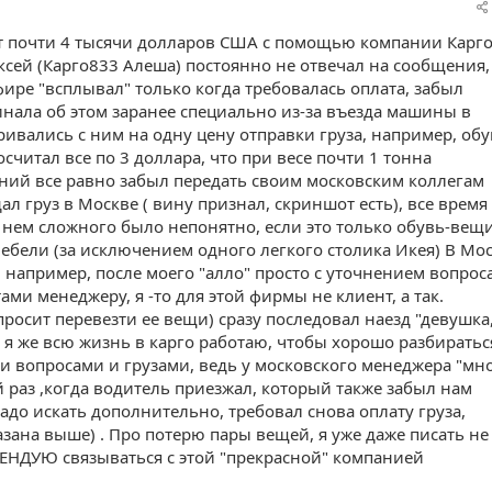
ст почти 4 тысячи долларов США с помощью компании Карг
сей (Карго833 Алеша) постоянно не отвечал на сообщения,
фире "всплывал" только когда требовалась оплата, забыл
нала об этом заранее специально из-за въезда машины в
ивались с ним на одну цену отправки груза, например, обу
посчитал все по 3 доллара, что при весе почти 1 тонна
ний все равно забыл передать своим московским коллегам
л груз в Москве ( вину признал, скриншот есть), все время
в нем сложного было непонятно, если это только обувь-вещ
мебели (за исключением одного легкого столика Икея) В Мо
 например, после моего "алло" просто с уточнением вопрос
ами менеджеру, я -то для этой фирмы не клиент, а так.
росит перевезти ее вещи) сразу последовал наезд "девушка
 я же всю жизнь в карго работаю, чтобы хорошо разбиратьс
ми вопросами и грузами, ведь у московского менеджера "мн
й раз ,когда водитель приезжал, который также забыл нам
надо искать дополнительно, требовал снова оплату груза,
зана выше) . Про потерю пары вещей, я уже даже писать не
ЕНДУЮ связываться с этой "прекрасной" компанией