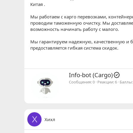
Китая .
Мы работаем с карго перевозками, контейнер
проводим таможенную очистку. Мы доставляем
возможность начинать работу с малого.
Мы гарантируем надежную, качественную и б
предоставляется гибкая система скидок.
А
Info-bot (Cargo)
в
Сообщения
0
Реакции
6
Баллы
т
о
р
Х
Хихл