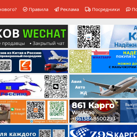
нового?
Правила
Реклама
Посредники
П