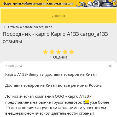
Отзывы о работе посредников
Посредник - карго Карго А133 cargo_a133
отзывы
5
.
1 Оценка
0
0
2 Ноя 2024
з
Карго А133•Выкуп и доставка товаров из Китая
в
ё
з
Доставка товаров из Китая во все регионы России!
д
Логистическая компания ООО «Карго А133»
представлена на рынке грузоперевозок
уже более
20 лет и является крупным и значимым участником
внешнеэкономической деятельности страны!