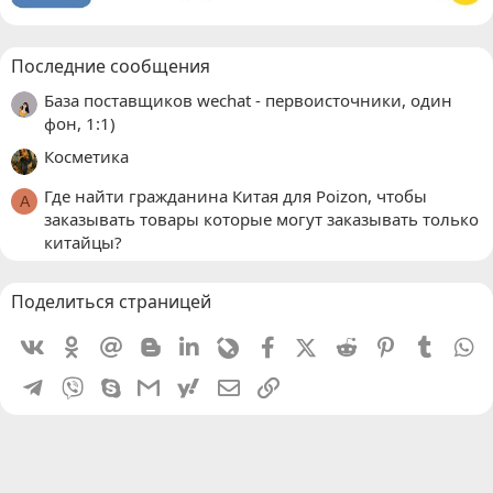
Последние сообщения
База поставщиков wechat - первоисточники, один
фон, 1:1)
Косметика
Где найти гражданина Китая для Poizon, чтобы
A
заказывать товары которые могут заказывать только
китайцы?
Поделиться страницей
Vkontakte
Odnoklassniki
Mail.ru
Blogger
Linkedin
Livejournal
Facebook
X (Twitter)
Reddit
Pinterest
Tumblr
W
Telegram
Viber
Skype
Gmail
yahoomail
Электронная почта
Ссылка