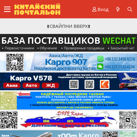
Вход
⬆️СВАЙПНИ ВВЕРХ⬆️