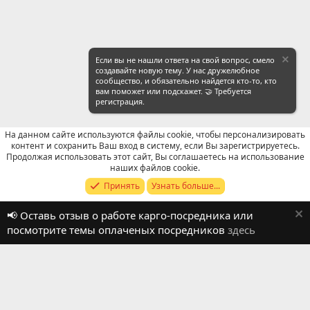
Если вы не нашли ответа на свой вопрос, смело
создавайте новую тему. У нас дружелюбное
сообщество, и обязательно найдется кто-то, кто
вам поможет или подскажет. 🤝 Требуется
регистрация.
На данном сайте используются файлы cookie, чтобы персонализировать
контент и сохранить Ваш вход в систему, если Вы зарегистрируетесь.
Продолжая использовать этот сайт, Вы соглашаетесь на использование
Отзывы о работе посредников
наших файлов cookie.
Принять
Узнать больше...
Russian (RU)
📢 Оставь отзыв о работе карго-посредника или
Обратная связь
Условия и правила
посмотрите темы оплаченых посредников
здесь
Политика конфиденциальности
Помощь
R
S
S