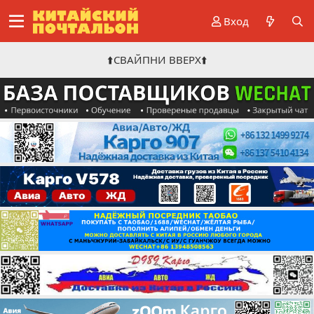
Вход
⬆️СВАЙПНИ ВВЕРХ⬆️