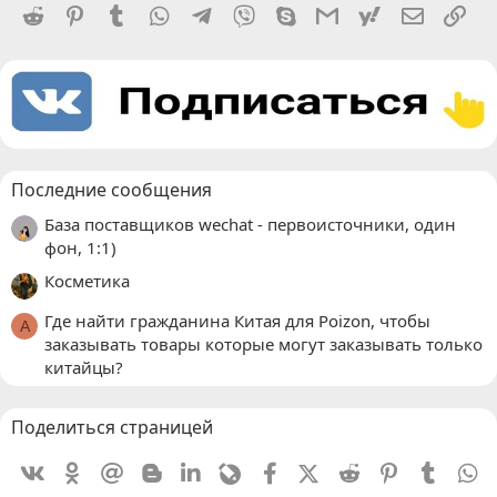
Reddit
Pinterest
Tumblr
WhatsApp
Telegram
Viber
Skype
Gmail
yahoomail
Электро
Сс
Последние сообщения
База поставщиков wechat - первоисточники, один
фон, 1:1)
Косметика
Где найти гражданина Китая для Poizon, чтобы
A
заказывать товары которые могут заказывать только
китайцы?
Поделиться страницей
Vkontakte
Odnoklassniki
Mail.ru
Blogger
Linkedin
Livejournal
Facebook
X (Twitter)
Reddit
Pinterest
Tumblr
W