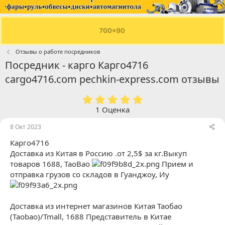
Отзывы о работе посредников
Посредник - карго Карго4716
cargo4716.com pechkin-express.com отзывы
5
.
1 Оценка
0
0
8 Окт 2023
з
Карго4716
в
ё
Доставка из Китая в Россию .от 2,5$ за кг.Выкуп
з
товаров 1688, TaoBao
Прием и
д
отправка грузов со складов в Гуанджоу, Иу
Доставка из интернет магазинов Китая Таобао
(Taobao)/Tmall, 1688 Представитель в Китае