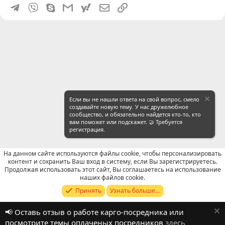
Telegram
Viber
Skype
Gmail
yahoomail
Электронная почта
Ссылка
Если вы не нашли ответа на свой вопрос, смело
создавайте новую тему. У нас дружелюбное
сообщество, и обязательно найдется кто-то, кто
вам поможет или подскажет. 🤝 Требуется
регистрация.
На данном сайте используются файлы cookie, чтобы персонализировать
контент и сохранить Ваш вход в систему, если Вы зарегистрируетесь.
Продолжая использовать этот сайт, Вы соглашаетесь на использование
Отзывы о работе посредников
наших файлов cookie.
Принять
Узнать больше...
Russian (RU)
📢 Оставь отзыв о работе карго-посредника или
Обратная связь
Условия и правила
посмотрите темы оплаченых посредников
здесь
Политика конфиденциальности
Помощь
R