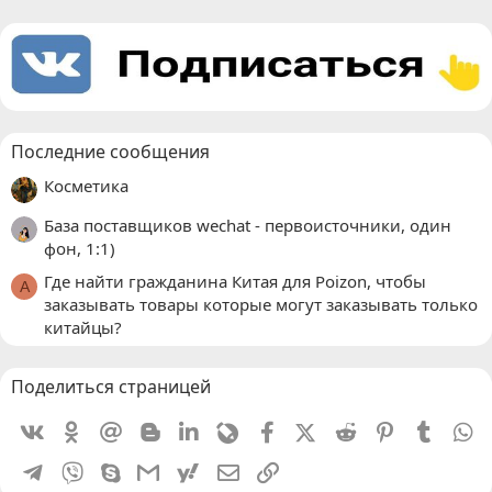
Последние сообщения
Косметика
База поставщиков wechat - первоисточники, один
фон, 1:1)
Где найти гражданина Китая для Poizon, чтобы
A
заказывать товары которые могут заказывать только
китайцы?
Поделиться страницей
Vkontakte
Odnoklassniki
Mail.ru
Blogger
Linkedin
Livejournal
Facebook
X (Twitter)
Reddit
Pinterest
Tumblr
W
Telegram
Viber
Skype
Gmail
yahoomail
Электронная почта
Ссылка