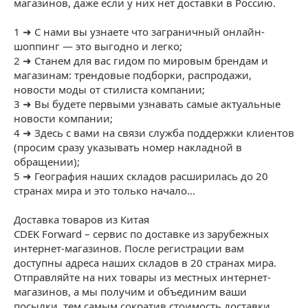
магазинов, даже если у них нет доставки в Россию.
⁣⁣⠀
1 ➜ С нами вы узнаете что заграничный онлайн-
шоппинг — это выгодно и легко;⁣⁣⠀
2 ➜ Станем для вас гидом по мировым брендам и
магазинам: трендовые подборки, распродажи,
новости моды от стилиста компании;⁣⁣⠀
3 ➜ Вы будете первыми узнавать самые актуальные
новости компании;⁣⁣⠀
4 ➜ Здесь с вами на связи служба поддержки клиентов
(просим сразу указывать номер накладной в
обращении);⁣⁣⠀
5 ➜ География наших складов расширилась до 20
странах мира и это только начало…⁣⁣⠀
⁣⁣⠀
Доставка товаров из Китая
CDEK Forward – сервис по доставке из зарубежных
интернет-магазинов. После регистрации вам
доступны адреса наших складов в 20 странах мира.
Отправляйте на них товары из местных интернет-
магазинов, а мы получим и объединим ваши
посылки, тем самым сократив стоимость доставки.