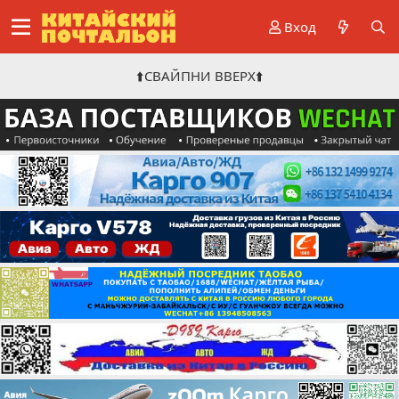
Вход
⬆️СВАЙПНИ ВВЕРХ⬆️