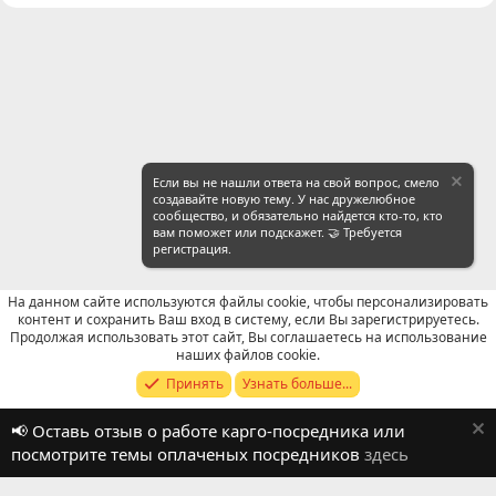
Если вы не нашли ответа на свой вопрос, смело
создавайте новую тему. У нас дружелюбное
сообщество, и обязательно найдется кто-то, кто
вам поможет или подскажет. 🤝 Требуется
регистрация.
На данном сайте используются файлы cookie, чтобы персонализировать
контент и сохранить Ваш вход в систему, если Вы зарегистрируетесь.
Продолжая использовать этот сайт, Вы соглашаетесь на использование
Отзывы о работе посредников
наших файлов cookie.
Принять
Узнать больше...
Russian (RU)
📢 Оставь отзыв о работе карго-посредника или
Обратная связь
Условия и правила
посмотрите темы оплаченых посредников
здесь
Политика конфиденциальности
Помощь
R
S
S