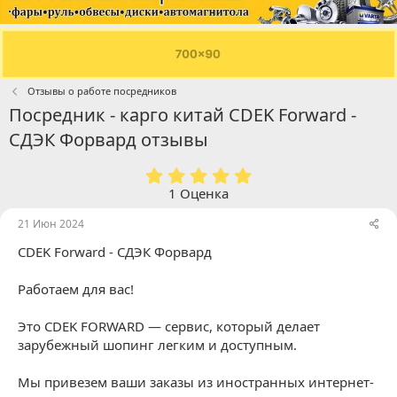
Отзывы о работе посредников
Посредник - карго китай CDEK Forward -
СДЭК Форвард отзывы
5
.
1 Оценка
0
0
21 Июн 2024
з
CDEK Forward - СДЭК Форвард
в
ё
з
Работаем для вас!
д
Это CDEK FORWARD ― сервис, который делает
зарубежный шопинг легким и доступным.
Мы привезем ваши заказы из иностранных интернет-