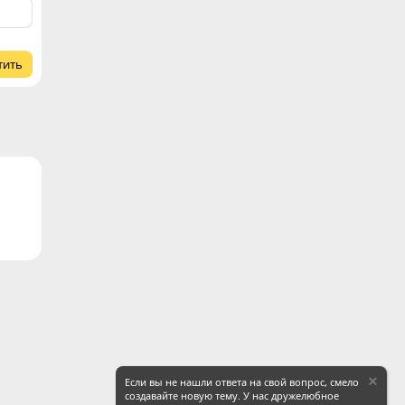
тить
ронная почта
Ссылка
Если вы не нашли ответа на свой вопрос, смело
создавайте новую тему. У нас дружелюбное