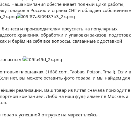
йсах. Наша компания обеспечивает полный цикл работы,
ку товаров в Россию и страны СНГ и обладает собственны
бизнеса и производителям преуспеть на популярных
адского хранения, обработки и упаковки заказов, подготов
х и берём на себя все вопросы, связанные с доставкой
езопасным!
птовых площадках. (1688.соm, Taobao, Poizon, Tmall). Если 
Если нет, вы можете оставить фото товара, и мы найдем для
нейшей реализации. Ваш товар из Китая сначала приходит в
нспортной компанией. Либо на наш фулфилмент в Москве, а
сов.
 товар к успешной отгрузке на маркетплейсы.