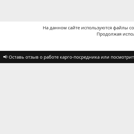
На данном сайте используются файлы coo
Продолжая испол
Главная
Отзывы о работе посредников
📢 Оставь отзыв о работе карго-посредника или посмотр
Russian (RU)