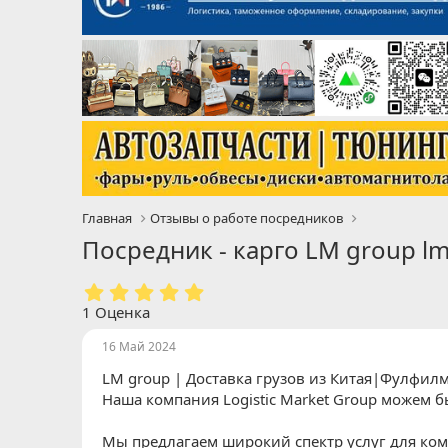
Главная
Отзывы о работе посредников
Посредник - карго LM group l
5
.
1 Оценка
0
0
16 Май 2024
з
LM group | Доставка грузов из Китая|Фулфил
в
ё
Наша компания Logistic Market Group можем б
з
д
Мы предлагаем широкий спектр услуг для ком