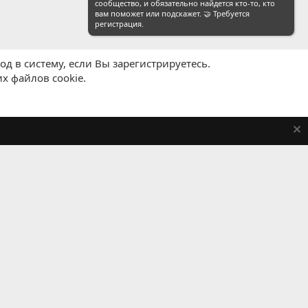
сообщество, и обязательно найдется кто-то, кто
вам поможет или подскажет. 🤝 Требуется
регистрация.
д в систему, если Вы зарегистрируетесь.
х файлов cookie.
равила
Политика конфиденциальности
Помощь
R
S
S