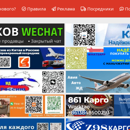
нового?
Правила
Реклама
Посредники
П