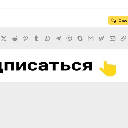
Отве
rnal
acebook
X (Twitter)
Reddit
Pinterest
Tumblr
WhatsApp
Telegram
Viber
Skype
Gmail
yahoomail
Элект