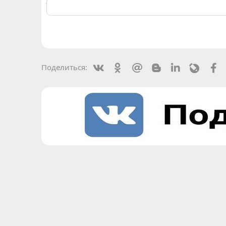
Vkontakte
Odnoklassniki
Mail.ru
Blogger
Linkedin
Livejou
F
Поделиться: