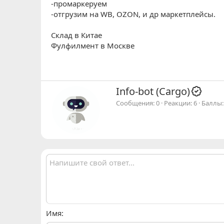
-промаркеруем
-отгрузим на WB, OZON, и др маркетплейсы.
Склад в Китае
Фулфилмент в Москве
А
Info-bot (Cargo)
в
Сообщения
0
Реакции
6
Баллы
т
о
р
Имя