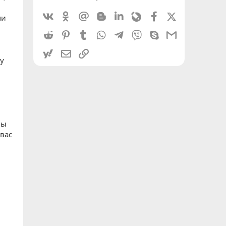
Vkontakte
Odnoklassniki
Mail.ru
Blogger
Linkedin
Livejournal
Facebook
X (Twitter)
ми
Reddit
Pinterest
Tumblr
WhatsApp
Telegram
Viber
Skype
Gmail
yahoomail
Электронная почта
Ссылка
ку
вы
 вас