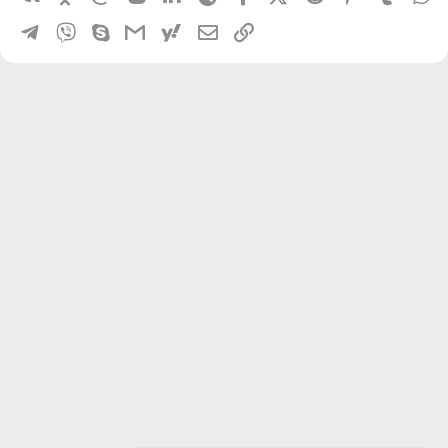
Telegram
Viber
Skype
Gmail
yahoomail
Электронная почта
Ссылка