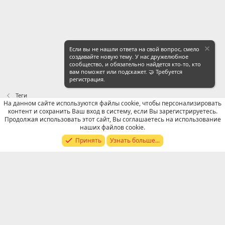
Если вы не нашли ответа на свой вопрос, смело
создавайте новую тему. У нас дружелюбное
сообщество, и обязательно найдется кто-то, кто
вам поможет или подскажет. 🤝 Требуется
регистрация.
Теги
На данном сайте используются файлы cookie, чтобы персонализировать
контент и сохранить Ваш вход в систему, если Вы зарегистрируетесь.
Russian (RU)
Продолжая использовать этот сайт, Вы соглашаетесь на использование
наших файлов cookie.
Обратная связь
Условия и правила
Принять
Узнать больше...
Политика конфиденциальности
Помощь
R
S
S