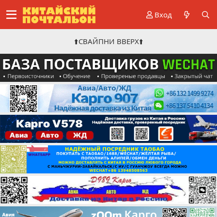
Вход
⬆️СВАЙПНИ ВВЕРХ⬆️