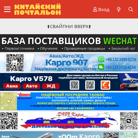
Вход
⬆️СВАЙПНИ ВВЕРХ⬆️