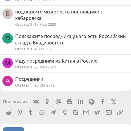
подскажите может есть поставщики с
В
хабаровска
Ответы
0
19 Май 2020
Подскажите посредника,у кого есть Российский
D
склад в Владивостоке.
Ответы
0
4 Фев 2020
Ищу посредники из Китая в Россию
M
Ответы
0
20 Мар 2022
Посредники
A
Ответы
1
20 Окт 2019
Vkontakte
Odnoklassniki
Mail.ru
Blogger
Linkedin
Livejournal
Facebook
X (Twit
Поделиться:
Reddit
Pinterest
Tumblr
WhatsApp
Telegram
Viber
Skype
Gmail
yahoomail
Электро
Сс