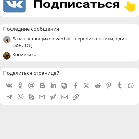
Последние сообщения
База поставщиков wechat - первоисточники, один
фон, 1:1)
Косметика
Поделиться страницей
Vkontakte
Odnoklassniki
Mail.ru
Blogger
Linkedin
Livejournal
Facebook
X (Twitter)
Reddit
Pinterest
Tumblr
W
Telegram
Viber
Skype
Gmail
yahoomail
Электронная почта
Ссылка