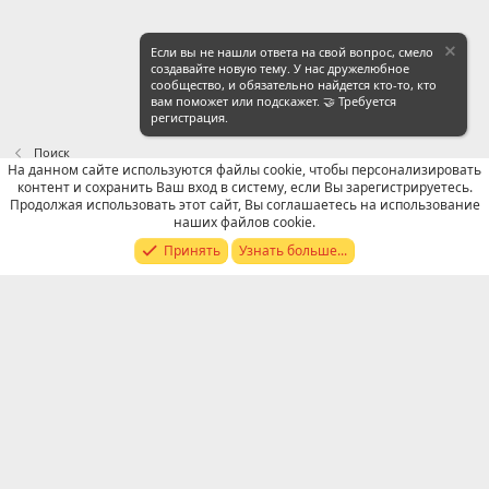
Если вы не нашли ответа на свой вопрос, смело
создавайте новую тему. У нас дружелюбное
сообщество, и обязательно найдется кто-то, кто
вам поможет или подскажет. 🤝 Требуется
регистрация.
Поиск
На данном сайте используются файлы cookie, чтобы персонализировать
контент и сохранить Ваш вход в систему, если Вы зарегистрируетесь.
Russian (RU)
Продолжая использовать этот сайт, Вы соглашаетесь на использование
наших файлов cookie.
Обратная связь
Условия и правила
Принять
Узнать больше...
Политика конфиденциальности
Помощь
R
S
S