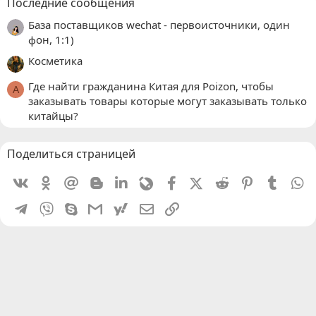
Последние сообщения
База поставщиков wechat - первоисточники, один
фон, 1:1)
Косметика
Где найти гражданина Китая для Poizon, чтобы
A
заказывать товары которые могут заказывать только
китайцы?
Поделиться страницей
Vkontakte
Odnoklassniki
Mail.ru
Blogger
Linkedin
Livejournal
Facebook
X (Twitter)
Reddit
Pinterest
Tumblr
W
Telegram
Viber
Skype
Gmail
yahoomail
Электронная почта
Ссылка