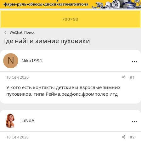
WeChat: Поиск
Где найти зимние пуховики
...
N
Nika1991
10 Сен 2020
#1
У кого есть контакты детские и взрослые зимних
пуховиков, типа Рейма,редфокс,фромполер итд
...
LiNdA
10 Сен 2020
#2