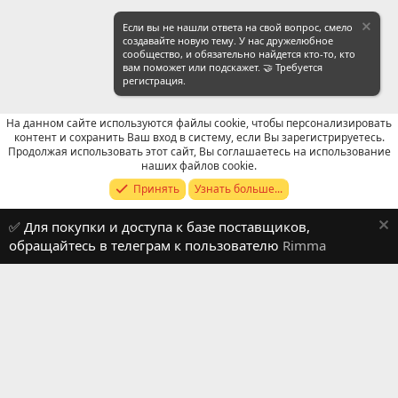
Если вы не нашли ответа на свой вопрос, смело
создавайте новую тему. У нас дружелюбное
сообщество, и обязательно найдется кто-то, кто
вам поможет или подскажет. 🤝 Требуется
регистрация.
На данном сайте используются файлы cookie, чтобы персонализировать
контент и сохранить Ваш вход в систему, если Вы зарегистрируетесь.
Продолжая использовать этот сайт, Вы соглашаетесь на использование
WeChat: Поиск
наших файлов cookie.
Принять
Узнать больше...
Russian (RU)
✅ Для покупки и доступа к базе поставщиков,
Обратная связь
Условия и правила
обращайтесь в телеграм к пользователю
Rimma
Политика конфиденциальности
Помощь
R
S
S