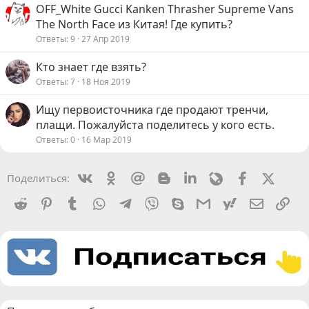
OFF_White Gucci Kanken Thrasher Supreme Vans
The North Face из Китая! Где купить?
Ответы
9
27 Апр 2019
Кто знает где взять?
Ответы
7
18 Ноя 2019
Ищу первоисточника где продают тренчи,
плащи. Пожалуйста поделитесь у кого есть.
Ответы
0
16 Мар 2019
Vkontakte
Odnoklassniki
Mail.ru
Blogger
Linkedin
Livejournal
Facebook
X (Twit
Поделиться:
Reddit
Pinterest
Tumblr
WhatsApp
Telegram
Viber
Skype
Gmail
yahoomail
Электро
Сс