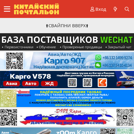
Вход
⬆️СВАЙПНИ ВВЕРХ⬆️