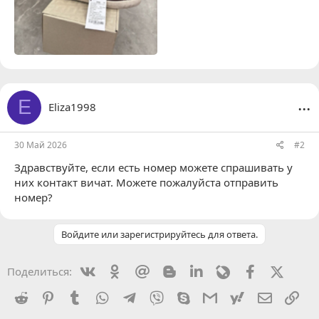
...
E
Eliza1998
30 Май 2026
#2
Здравствуйте, если есть номер можете спрашивать у
них контакт вичат. Можете пожалуйста отправить
номер?
Войдите или зарегистрируйтесь для ответа.
Vkontakte
Odnoklassniki
Mail.ru
Blogger
Linkedin
Livejournal
Facebook
X (Twit
Поделиться:
Reddit
Pinterest
Tumblr
WhatsApp
Telegram
Viber
Skype
Gmail
yahoomail
Электро
Сс