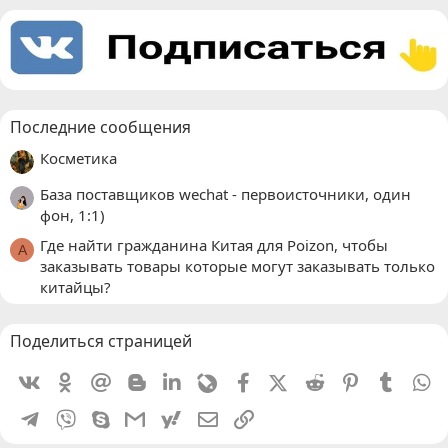
Последние сообщения
Косметика
База поставщиков wechat - первоисточники, один
фон, 1:1)
Где найти гражданина Китая для Poizon, чтобы
A
заказывать товары которые могут заказывать только
китайцы?
Поделиться страницей
Vkontakte
Odnoklassniki
Mail.ru
Blogger
Linkedin
Livejournal
Facebook
X (Twitter)
Reddit
Pinterest
Tumblr
W
Telegram
Viber
Skype
Gmail
yahoomail
Электронная почта
Ссылка