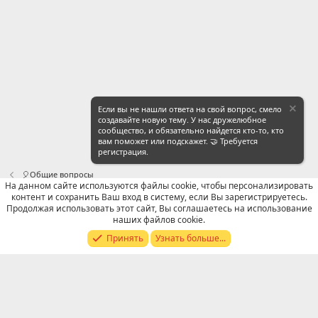
Если вы не нашли ответа на свой вопрос, смело
создавайте новую тему. У нас дружелюбное
сообщество, и обязательно найдется кто-то, кто
вам поможет или подскажет. 🤝 Требуется
регистрация.
🎈Общие вопросы
На данном сайте используются файлы cookie, чтобы персонализировать
контент и сохранить Ваш вход в систему, если Вы зарегистрируетесь.
Russian (RU)
Продолжая использовать этот сайт, Вы соглашаетесь на использование
наших файлов cookie.
Обратная связь
Условия и правила
Принять
Узнать больше...
Политика конфиденциальности
Помощь
R
S
S