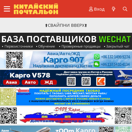
Вход
⬆️СВАЙПНИ ВВЕРХ⬆️