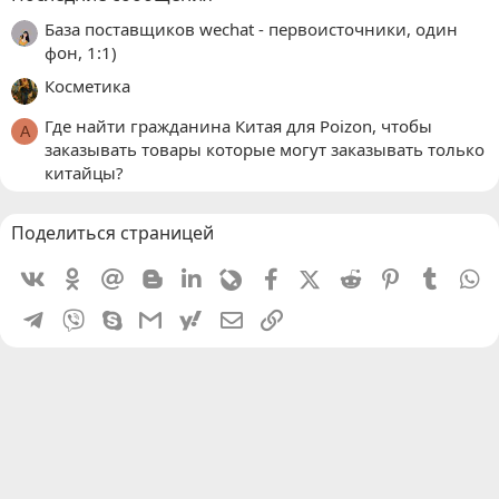
База поставщиков wechat - первоисточники, один
фон, 1:1)
Косметика
Где найти гражданина Китая для Poizon, чтобы
A
заказывать товары которые могут заказывать только
китайцы?
Поделиться страницей
Vkontakte
Odnoklassniki
Mail.ru
Blogger
Linkedin
Livejournal
Facebook
X (Twitter)
Reddit
Pinterest
Tumblr
W
Telegram
Viber
Skype
Gmail
yahoomail
Электронная почта
Ссылка