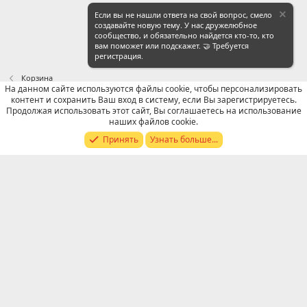
Если вы не нашли ответа на свой вопрос, смело
создавайте новую тему. У нас дружелюбное
сообщество, и обязательно найдется кто-то, кто
вам поможет или подскажет. 🤝 Требуется
регистрация.
Корзина
На данном сайте используются файлы cookie, чтобы персонализировать
контент и сохранить Ваш вход в систему, если Вы зарегистрируетесь.
Russian (RU)
Продолжая использовать этот сайт, Вы соглашаетесь на использование
наших файлов cookie.
Обратная связь
Условия и правила
Принять
Узнать больше...
Политика конфиденциальности
Помощь
R
S
S