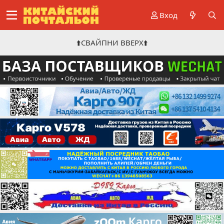
Вход
⬆️СВАЙПНИ ВВЕРХ⬆️