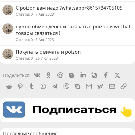
С poizon вам надо ?whatsapp+8615734705105
Ответы
0
7 Авг 2023
нужно обмен денег и заказать с poizon и wechat
товары связаться !
Ответы
0
6 Авг 2023
Покупать с вичата и poizon
Ответы
0
26 Июл 2023
Vkontakte
Odnoklassniki
Mail.ru
Blogger
Linkedin
Livejournal
Facebook
X (Twit
Поделиться:
Reddit
Pinterest
Tumblr
WhatsApp
Telegram
Viber
Skype
Gmail
yahoomail
Электро
Сс
Последние сообщения