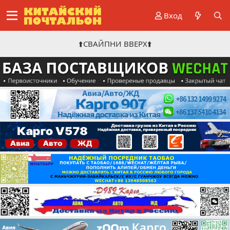
Вход
⬆️СВАЙПНИ ВВЕРХ⬆️