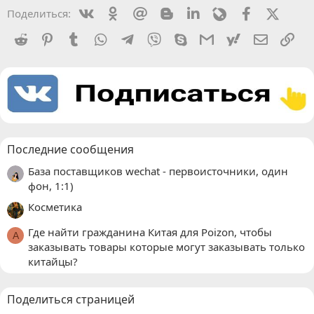
Vkontakte
Odnoklassniki
Mail.ru
Blogger
Linkedin
Livejournal
Facebook
X (Twit
Поделиться:
Reddit
Pinterest
Tumblr
WhatsApp
Telegram
Viber
Skype
Gmail
yahoomail
Электро
Сс
Последние сообщения
База поставщиков wechat - первоисточники, один
фон, 1:1)
Косметика
Где найти гражданина Китая для Poizon, чтобы
A
заказывать товары которые могут заказывать только
китайцы?
Поделиться страницей