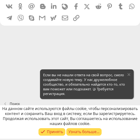
Vkontakte
Odnoklassniki
Mail.ru
Blogger
Linkedin
Livejournal
Facebook
X (Twitter)
Reddit
Pinterest
Tumblr
W
Telegram
Viber
Skype
Gmail
yahoomail
Электронная почта
Ссылка
Если вы не нашли ответа на свой вопрос, смело
создавайте новую тему. У нас дружелюбное
сообщество, и обязательно найдется кто-то, кто
вам поможет или подскажет. 🤝 Требуется
регистрация.
Поиск
На данном сайте используются файлы cookie, чтобы персонализировать
контент и сохранить Ваш вход в систему, если Вы зарегистрируетесь.
Russian (RU)
Продолжая использовать этот сайт, Вы соглашаетесь на использование
наших файлов cookie.
Обратная связь
Условия и правила
Принять
Узнать больше...
Политика конфиденциальности
Помощь
R
S