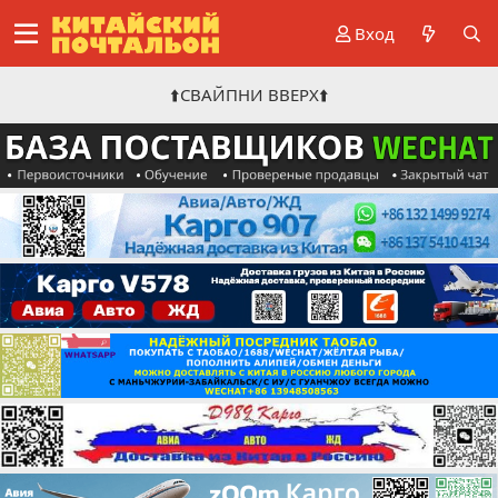
Вход
⬆️СВАЙПНИ ВВЕРХ⬆️