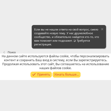
Если вы не нашли ответа на свой вопрос, смело
создавайте новую тему. У нас дружелюбное
сообщество, и обязательно найдется кто-то, кто
вам поможет или подскажет. 🤝 Требуется
регистрация.
Поиск
На данном сайте используются файлы cookie, чтобы персонализировать
контент и сохранить Ваш вход в систему, если Вы зарегистрируетесь.
Russian (RU)
Продолжая использовать этот сайт, Вы соглашаетесь на использование
наших файлов cookie.
Обратная связь
Условия и правила
Принять
Узнать больше...
Политика конфиденциальности
Помощь
R
S
S