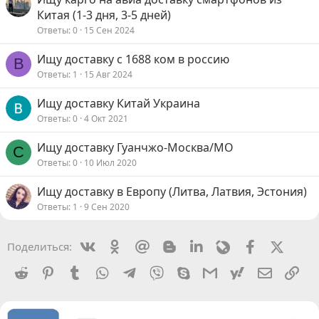
Китая (1-3 дня, 3-5 дней)
Ответы
0
15 Сен 2024
Ищу доставку с 1688 ком в россию
В
Ответы
1
15 Авг 2024
Ищу доставку Китай Украина
Ответы
0
4 Окт 2021
Ищу доставку Гуанчжо-Москва/МО
С
Ответы
0
10 Июл 2020
Ищу доставку в Европу (Литва, Латвия, Эстония)
Ответы
1
9 Сен 2020
Vkontakte
Odnoklassniki
Mail.ru
Blogger
Linkedin
Livejournal
Facebook
X (Twit
Поделиться:
Reddit
Pinterest
Tumblr
WhatsApp
Telegram
Viber
Skype
Gmail
yahoomail
Электро
Сс