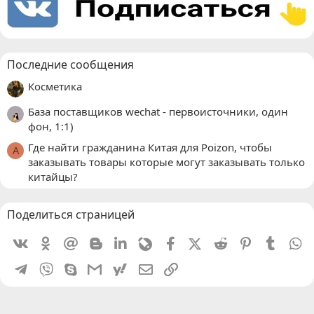
Последние сообщения
Косметика
База поставщиков wechat - первоисточники, один
фон, 1:1)
Где найти гражданина Китая для Poizon, чтобы
A
заказывать товары которые могут заказывать только
китайцы?
Поделиться страницей
Vkontakte
Odnoklassniki
Mail.ru
Blogger
Linkedin
Livejournal
Facebook
X (Twitter)
Reddit
Pinterest
Tumblr
W
Telegram
Viber
Skype
Gmail
yahoomail
Электронная почта
Ссылка