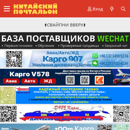
Вход
⬆️СВАЙПНИ ВВЕРХ⬆️