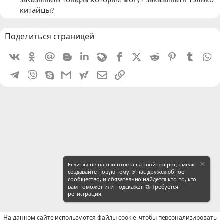
китайцы?
Поделиться страницей
Vkontakte
Odnoklassniki
Mail.ru
Blogger
Linkedin
Livejournal
Facebook
X (Twitter)
Reddit
Pinterest
Tumblr
W
Telegram
Viber
Skype
Gmail
yahoomail
Электронная почта
Ссылка
Если вы не нашли ответа на свой вопрос, смело
создавайте новую тему. У нас дружелюбное
сообщество, и обязательно найдется кто-то, кто
вам поможет или подскажет. 🤝 Требуется
регистрация.
На данном сайте используются файлы cookie, чтобы персонализировать