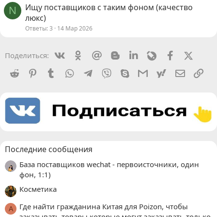
Ищу поставщиков с таким фоном (качество
N
люкс)
Ответы
3
14 Мар 2026
Vkontakte
Odnoklassniki
Mail.ru
Blogger
Linkedin
Livejournal
Facebook
X (Twit
Поделиться:
Reddit
Pinterest
Tumblr
WhatsApp
Telegram
Viber
Skype
Gmail
yahoomail
Электро
Сс
Последние сообщения
База поставщиков wechat - первоисточники, один
фон, 1:1)
Косметика
Где найти гражданина Китая для Poizon, чтобы
A
заказывать товары которые могут заказывать только