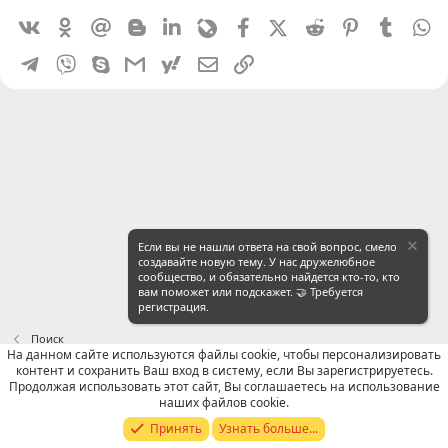
Vkontakte
Odnoklassniki
Mail.ru
Blogger
Linkedin
Livejournal
Facebook
X (Twitter)
Reddit
Pinterest
Tumblr
W
Telegram
Viber
Skype
Gmail
yahoomail
Электронная почта
Ссылка
Если вы не нашли ответа на свой вопрос, смело
создавайте новую тему. У нас дружелюбное
сообщество, и обязательно найдется кто-то, кто
вам поможет или подскажет. 🤝 Требуется
регистрация.
Поиск
На данном сайте используются файлы cookie, чтобы персонализировать
контент и сохранить Ваш вход в систему, если Вы зарегистрируетесь.
Russian (RU)
Продолжая использовать этот сайт, Вы соглашаетесь на использование
наших файлов cookie.
Обратная связь
Условия и правила
Принять
Узнать больше...
Политика конфиденциальности
Помощь
R
S