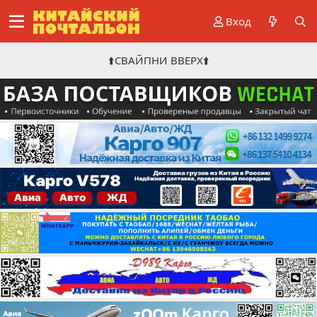
Вход
⬆️СВАЙПНИ ВВЕРХ⬆️