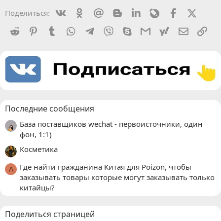
Vkontakte
Odnoklassniki
Mail.ru
Blogger
Linkedin
Livejournal
Facebook
X (Twit
Поделиться:
Reddit
Pinterest
Tumblr
WhatsApp
Telegram
Viber
Skype
Gmail
yahoomail
Электро
Сс
Последние сообщения
База поставщиков wechat - первоисточники, один
фон, 1:1)
Косметика
Где найти гражданина Китая для Poizon, чтобы
A
заказывать товары которые могут заказывать только
китайцы?
Поделиться страницей