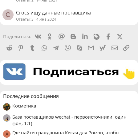
Ответы
2
14 Авг 2021
Crocs ищу данные поставщика
С
Ответы
3
4 Янв 2024
Vkontakte
Odnoklassniki
Mail.ru
Blogger
Linkedin
Livejournal
Facebook
X (Twit
Поделиться:
Reddit
Pinterest
Tumblr
WhatsApp
Telegram
Viber
Skype
Gmail
yahoomail
Электро
Сс
Последние сообщения
Косметика
База поставщиков wechat - первоисточники, один
фон, 1:1)
Где найти гражданина Китая для Poizon, чтобы
A