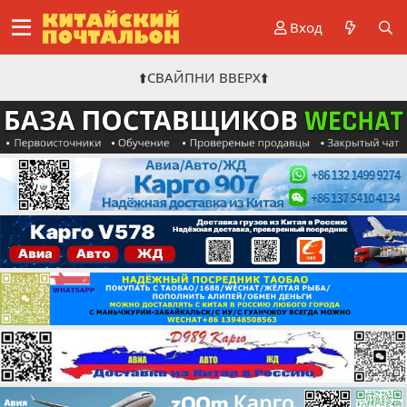
Вход
⬆️СВАЙПНИ ВВЕРХ⬆️