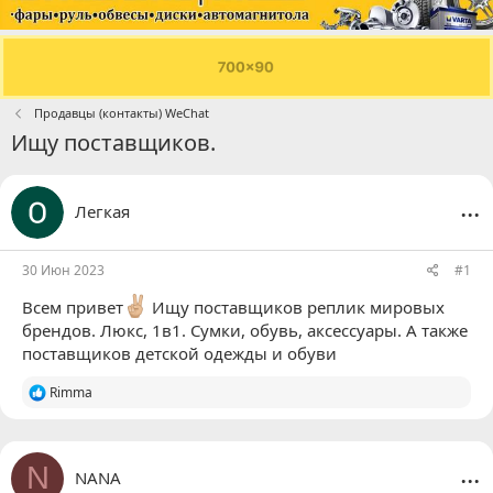
Продавцы (контакты) WeChat
Ищу поставщиков.
...
Легкая
30 Июн 2023
#1
Всем привет
Ищу поставщиков реплик мировых
брендов. Люкс, 1в1. Сумки, обувь, аксессуары. А также
поставщиков детской одежды и обуви
Р
Rimma
е
а
к
ц
...
N
NANA
и