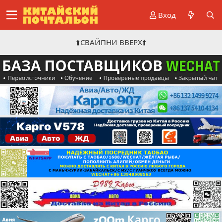
Вход
⬆️СВАЙПНИ ВВЕРХ⬆️