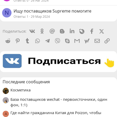
Ответы
0
26 Авг 2024
Ищу поставщиков Supreme помогите
N
Ответы
1
29 Мар 2024
Vkontakte
Odnoklassniki
Mail.ru
Blogger
Linkedin
Livejournal
Facebook
X (Twit
Поделиться:
Reddit
Pinterest
Tumblr
WhatsApp
Telegram
Viber
Skype
Gmail
yahoomail
Электро
Сс
Последние сообщения
Косметика
База поставщиков wechat - первоисточники, один
фон, 1:1)
Где найти гражданина Китая для Poizon, чтобы
A