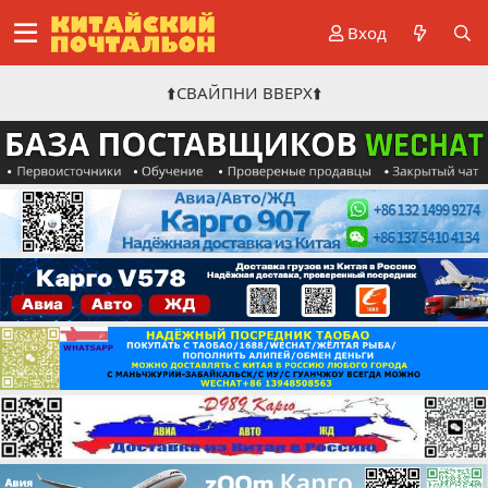
Вход
⬆️СВАЙПНИ ВВЕРХ⬆️