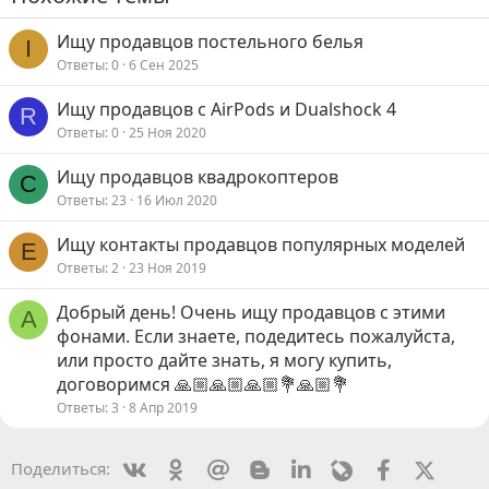
Ищу продавцов постельного белья
I
Ответы
0
6 Сен 2025
Ищу продавцов с AirPods и Dualshock 4
R
Ответы
0
25 Ноя 2020
Ищу продавцов квадрокоптеров
С
Ответы
23
16 Июл 2020
Ищу контакты продавцов популярных моделей
E
Ответы
2
23 Ноя 2019
Добрый день! Очень ищу продавцов с этими
А
фонами. Если знаете, подедитесь пожалуйста,
или просто дайте знать, я могу купить,
договоримся 🙏🏼🙏🏼🙏🏼💐🙏🏼💐
Ответы
3
8 Апр 2019
Vkontakte
Odnoklassniki
Mail.ru
Blogger
Linkedin
Livejournal
Facebook
X (Twit
Поделиться: