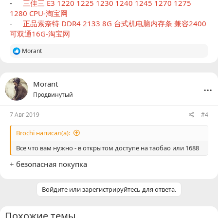
-
三佳三 E3 1220 1225 1230 1240 1245 1270 1275
1280 CPU-淘宝网
-
正品索奈特 DDR4 2133 8G 台式机电脑内存条 兼容2400
可双通16G-淘宝网
Р
Morant
е
а
к
ц
...
Morant
и
Продвинутый
и
:
7 Авг 2019
#4
Brochi написал(а):
Все что вам нужно - в открытом доступе на таобао или 1688
+ безопасная покупка
Войдите или зарегистрируйтесь для ответа.
Похожие темы