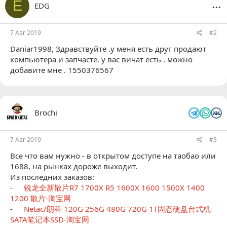
...
E
EDG
7 Авг 2019
#2
Daniar1998
, Здравствуйте .у меня есть друг продают
компьютера и запчасте. у вас вичат есть . можно
добавите мне . 1550376567
...
Brochi
7 Авг 2019
#3
Все что вам нужно - в открытом доступе на таобао или
1688, на рынках дороже выходит.
Из последних заказов:
-
锐龙全新散片R7 1700X R5 1600X 1600 1500X 1400
1200 散片-淘宝网
-
Netac/朗科 120G 256G 480G 720G 1T固态硬盘台式机
SATA笔记本SSD-淘宝网