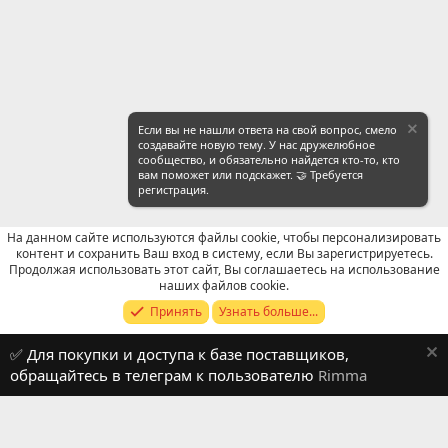
Если вы не нашли ответа на свой вопрос, смело
создавайте новую тему. У нас дружелюбное
сообщество, и обязательно найдется кто-то, кто
вам поможет или подскажет. 🤝 Требуется
регистрация.
На данном сайте используются файлы cookie, чтобы персонализировать
контент и сохранить Ваш вход в систему, если Вы зарегистрируетесь.
Продолжая использовать этот сайт, Вы соглашаетесь на использование
WeChat: Поиск
наших файлов cookie.
Принять
Узнать больше...
Russian (RU)
✅ Для покупки и доступа к базе поставщиков,
Обратная связь
Условия и правила
обращайтесь в телеграм к пользователю
Rimma
Политика конфиденциальности
Помощь
R
S
S