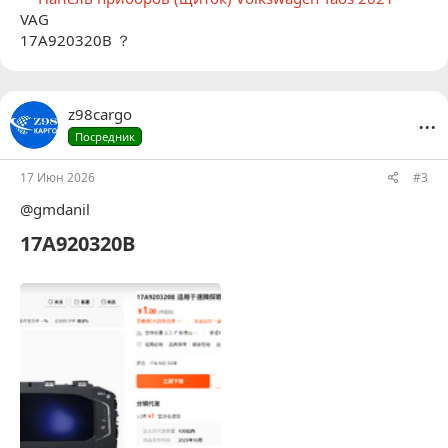
VAG
17A920320B ？
...
z98cargo
Посредник
17 Июн 2026
#3
@gmdanil
17A920320B​