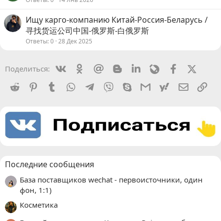
Ищу карго-компанию Китай-Россия-Беларусь /
寻找货运公司中国-俄罗斯-白俄罗斯
Ответы
0
28 Дек 2025
Vkontakte
Odnoklassniki
Mail.ru
Blogger
Linkedin
Livejournal
Facebook
X (Twit
Поделиться:
Reddit
Pinterest
Tumblr
WhatsApp
Telegram
Viber
Skype
Gmail
yahoomail
Электро
Сс
Последние сообщения
База поставщиков wechat - первоисточники, один
фон, 1:1)
Косметика