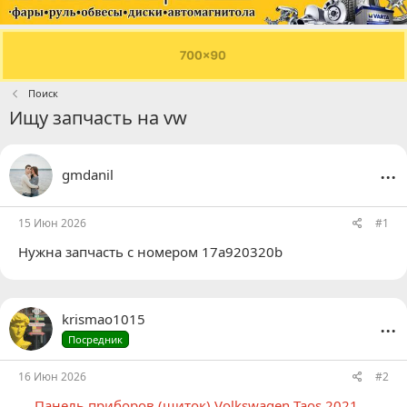
Поиск
Ищу запчасть на vw
...
gmdanil
15 Июн 2026
#1
Нужна запчасть с номером 17a920320b
...
krismao1015
Посредник
16 Июн 2026
#2
Панель приборов (щиток) Volkswagen Taos 2021