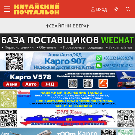
Вход
⬆️СВАЙПНИ ВВЕРХ⬆️