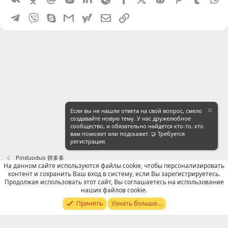
Telegram
Viber
Skype
Gmail
yahoomail
Электронная почта
Ссылка
Если вы не нашли ответа на свой вопрос, смело
создавайте новую тему. У нас дружелюбное
сообщество, и обязательно найдется кто-то, кто
вам поможет или подскажет. 🤝 Требуется
регистрация.
Pinduoduo 拼多多
На данном сайте используются файлы cookie, чтобы персонализировать
контент и сохранить Ваш вход в систему, если Вы зарегистрируетесь.
Russian (RU)
Продолжая использовать этот сайт, Вы соглашаетесь на использование
наших файлов cookie.
Обратная связь
Условия и правила
Принять
Узнать больше...
Политика конфиденциальности
Помощь
R
S
S