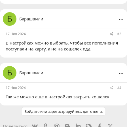
...
Б
Барашвили
17 Ноя 2024
#3
В настройках можно выбрать, чтобы все пополнения
поступали на карту, а не на кошелек пдд
...
Б
Барашвили
17 Ноя 2024
#4
Так же можно еще в настройках закрыть кошелек
Войдите или зарегистрируйтесь для ответа.
Vkontakte
Odnoklassniki
Mail.ru
Blogger
Linkedin
Livejournal
Facebook
X (Twit
Поделиться: