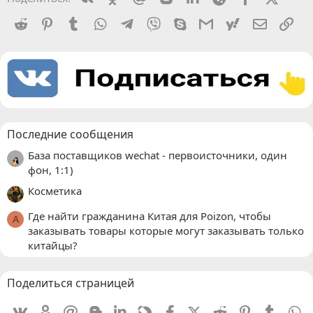
Reddit
Pinterest
Tumblr
WhatsApp
Telegram
Viber
Skype
Gmail
yahoomail
Электро
Сс
Последние сообщения
База поставщиков wechat - первоисточники, один
фон, 1:1)
Косметика
Где найти гражданина Китая для Poizon, чтобы
A
заказывать товары которые могут заказывать только
китайцы?
Поделиться страницей
Vkontakte
Odnoklassniki
Mail.ru
Blogger
Linkedin
Livejournal
Facebook
X (Twitter)
Reddit
Pinterest
Tumblr
W