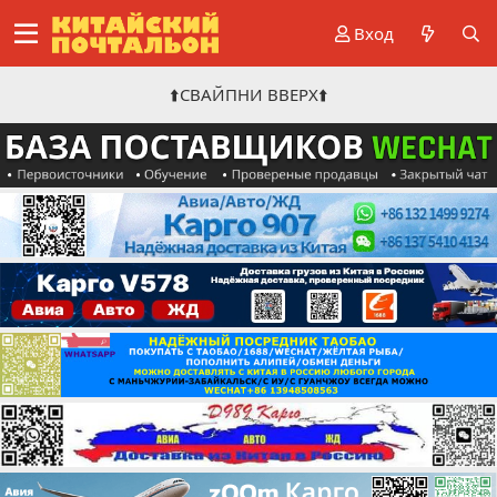
Вход
⬆️СВАЙПНИ ВВЕРХ⬆️