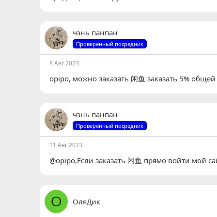
чэнь панпан
Проверенный посредник
8 Авг 2023
opipo
, можно заказать 闲鱼 заказать 5% обще
чэнь панпан
Проверенный посредник
11 Авг 2023
@opipo,Если заказать 闲鱼 прямо войти мой с
О
ОляДик