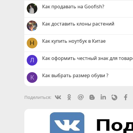
Как продавать на Goofish?
Как доставить клоны растений
Как купить ноутбук в Китае
H
Как оформить честный знак для товар
Л
Как выбрать размер обуви ?
К
Vkontakte
Odnoklassniki
Mail.ru
Blogger
Linkedin
Livejou
F
Поделиться: