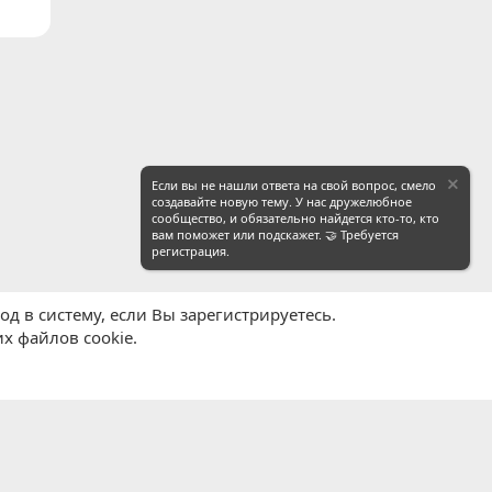
Если вы не нашли ответа на свой вопрос, смело
создавайте новую тему. У нас дружелюбное
сообщество, и обязательно найдется кто-то, кто
вам поможет или подскажет. 🤝 Требуется
регистрация.
д в систему, если Вы зарегистрируетесь.
х файлов cookie.
равила
Политика конфиденциальности
Помощь
R
S
S