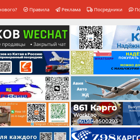
нового?
Правила
Реклама
Посредники
П