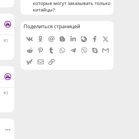
которые могут заказывать только
китайцы?
...
Поделиться страницей
Vkontakte
Odnoklassniki
Mail.ru
Blogger
Linkedin
Livejournal
Facebook
X (Twitter)
#2
Reddit
Pinterest
Tumblr
WhatsApp
Telegram
Viber
Skype
Gmail
yahoomail
Электронная почта
Ссылка
...
#3
...