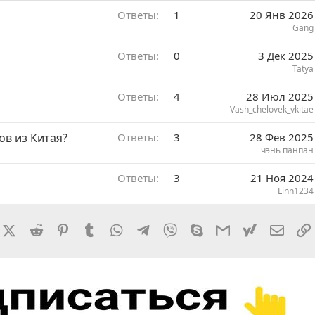
Ответы
1
20 Янв 2026
Gang
Ответы
0
3 Дек 2025
Tatya
Ответы
4
28 Июл 2025
Vash_chelovek_vkitae
ов из Китая?
Ответы
3
28 Фев 2025
чэнь панпан
Ответы
3
21 Ноя 2024
Linn1234
rnal
acebook
X (Twitter)
Reddit
Pinterest
Tumblr
WhatsApp
Telegram
Viber
Skype
Gmail
yahoomail
Элект