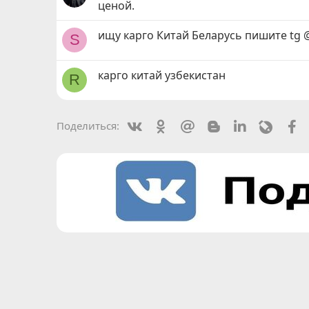
ценой.
ищу карго Китай Беларусь пишите tg
S
карго китай узбекистан
R
Vkontakte
Odnoklassniki
Mail.ru
Blogger
Linkedin
Livejou
F
Поделиться: