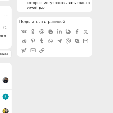
которые могут заказывать только
китайцы?
...
Поделиться страницей
#2
Vkontakte
Odnoklassniki
Mail.ru
Blogger
Linkedin
Livejournal
Facebook
X (Twitter)
ого
Reddit
Pinterest
Tumblr
WhatsApp
Telegram
Viber
Skype
Gmail
yahoomail
Электронная почта
Ссылка
твета.