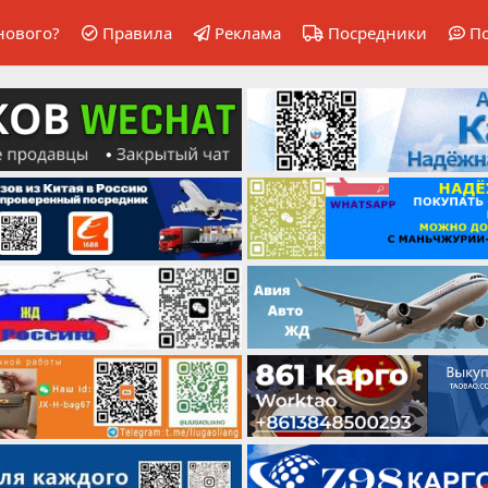
нового?
Правила
Реклама
Посредники
П