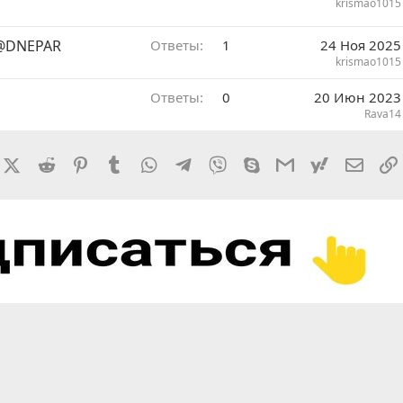
krismao1015
 @DNEPAR
Ответы
1
24 Ноя 2025
krismao1015
Ответы
0
20 Июн 2023
Rava14
rnal
acebook
X (Twitter)
Reddit
Pinterest
Tumblr
WhatsApp
Telegram
Viber
Skype
Gmail
yahoomail
Элект