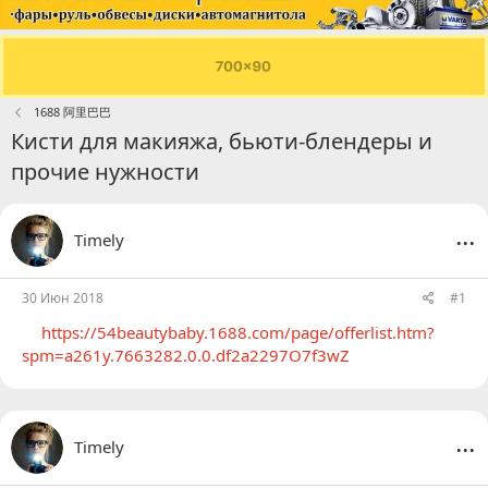
1688 阿里巴巴
Кисти для макияжа, бьюти-блендеры и
прочие нужности
...
Timely
30 Июн 2018
#1
https://54beautybaby.1688.com/page/offerlist.htm?
spm=a261y.7663282.0.0.df2a2297O7f3wZ
...
Timely