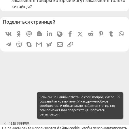
заказывать товары которые могут заказывать только
китайцы?
Поделиться страницей
Vkontakte
Odnoklassniki
Mail.ru
Blogger
Linkedin
Livejournal
Facebook
X (Twitter)
Reddit
Pinterest
Tumblr
W
Telegram
Viber
Skype
Gmail
yahoomail
Электронная почта
Ссылка
Если вы не нашли ответа на свой вопрос, смело
создавайте новую тему. У нас дружелюбное
сообщество, и обязательно найдется кто-то, кто
вам поможет или подскажет. 🤝 Требуется
регистрация.
1688 阿里巴巴
На данном сайте используются файлы cookie, чтобы персонализировать