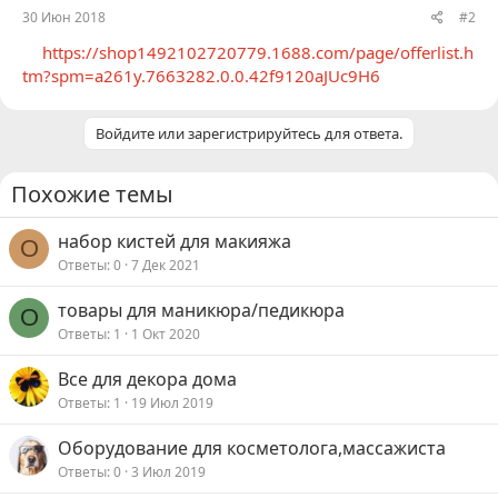
30 Июн 2018
#2
https://shop1492102720779.1688.com/page/offerlist.h
tm?spm=a261y.7663282.0.0.42f9120aJUc9H6
Войдите или зарегистрируйтесь для ответа.
Похожие темы
набор кистей для макияжа
O
Ответы
0
7 Дек 2021
товары для маникюра/педикюра
O
Ответы
1
1 Окт 2020
Все для декора дома
Ответы
1
19 Июл 2019
Оборудование для косметолога,массажиста
Ответы
0
3 Июл 2019