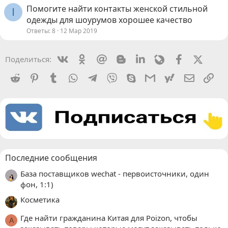
Помогите найти контакты женской стильной
I
одежды для шоурумов хорошее качество
Ответы
8
12 Мар 2019
Vkontakte
Odnoklassniki
Mail.ru
Blogger
Linkedin
Livejournal
Facebook
X (Twit
Поделиться:
Reddit
Pinterest
Tumblr
WhatsApp
Telegram
Viber
Skype
Gmail
yahoomail
Электро
Сс
Последние сообщения
База поставщиков wechat - первоисточники, один
фон, 1:1)
Косметика
Где найти гражданина Китая для Poizon, чтобы
A