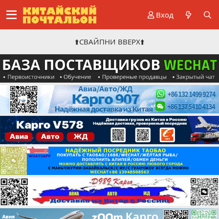
Вход
⬆️СВАЙПНИ ВВЕРХ⬆️