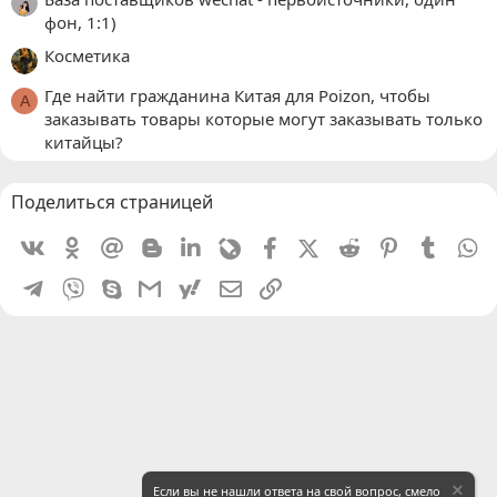
фон, 1:1)
Косметика
Где найти гражданина Китая для Poizon, чтобы
A
заказывать товары которые могут заказывать только
китайцы?
Поделиться страницей
Vkontakte
Odnoklassniki
Mail.ru
Blogger
Linkedin
Livejournal
Facebook
X (Twitter)
Reddit
Pinterest
Tumblr
W
Telegram
Viber
Skype
Gmail
yahoomail
Электронная почта
Ссылка
Если вы не нашли ответа на свой вопрос, смело