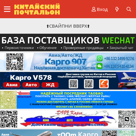
Вход
⬆️СВАЙПНИ ВВЕРХ⬆️