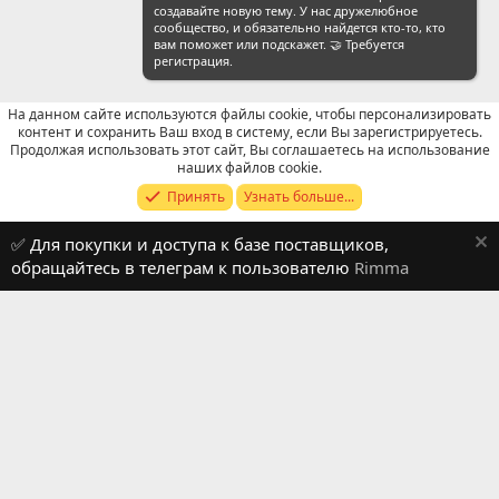
создавайте новую тему. У нас дружелюбное
сообщество, и обязательно найдется кто-то, кто
вам поможет или подскажет. 🤝 Требуется
регистрация.
На данном сайте используются файлы cookie, чтобы персонализировать
контент и сохранить Ваш вход в систему, если Вы зарегистрируетесь.
Продолжая использовать этот сайт, Вы соглашаетесь на использование
WeChat: Общие вопросы
наших файлов cookie.
Принять
Узнать больше...
Russian (RU)
✅ Для покупки и доступа к базе поставщиков,
Обратная связь
Условия и правила
обращайтесь в телеграм к пользователю
Rimma
Политика конфиденциальности
Помощь
R
S
S