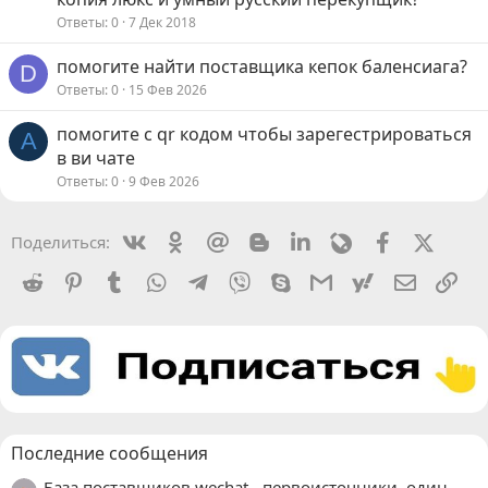
Ответы
0
7 Дек 2018
помогите найти поставщика кепок баленсиага?
D
Ответы
0
15 Фев 2026
помогите с qr кодом чтобы зарегестрироваться
A
в ви чате
Ответы
0
9 Фев 2026
Vkontakte
Odnoklassniki
Mail.ru
Blogger
Linkedin
Livejournal
Facebook
X (Twit
Поделиться:
Reddit
Pinterest
Tumblr
WhatsApp
Telegram
Viber
Skype
Gmail
yahoomail
Электро
Сс
Последние сообщения
База поставщиков wechat - первоисточники, один