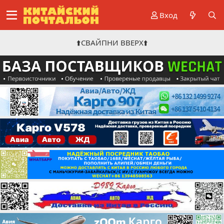
Вход
⬆️СВАЙПНИ ВВЕРХ⬆️