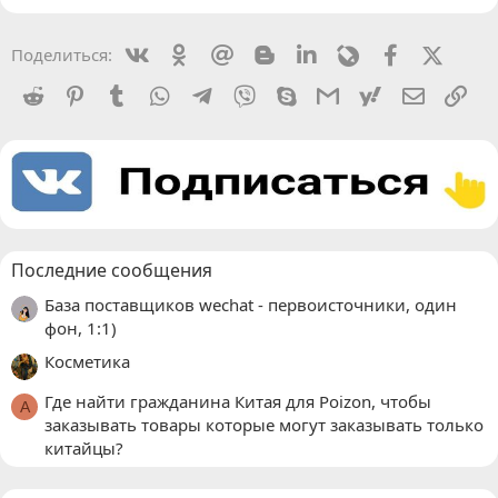
Vkontakte
Odnoklassniki
Mail.ru
Blogger
Linkedin
Livejournal
Facebook
X (Twit
Поделиться:
Reddit
Pinterest
Tumblr
WhatsApp
Telegram
Viber
Skype
Gmail
yahoomail
Электро
Сс
Последние сообщения
База поставщиков wechat - первоисточники, один
фон, 1:1)
Косметика
Где найти гражданина Китая для Poizon, чтобы
A
заказывать товары которые могут заказывать только
китайцы?