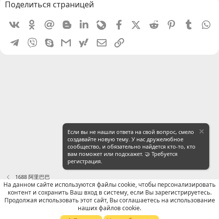
Поделиться страницей
Vkontakte
Odnoklassniki
Mail.ru
Blogger
Linkedin
Livejournal
Facebook
X (Twitter)
Reddit
Pinterest
Tumblr
W
Telegram
Viber
Skype
Gmail
yahoomail
Электронная почта
Ссылка
Если вы не нашли ответа на свой вопрос, смело
создавайте новую тему. У нас дружелюбное
сообщество, и обязательно найдется кто-то, кто
вам поможет или подскажет. 🤝 Требуется
регистрация.
1688 阿里巴巴
На данном сайте используются файлы cookie, чтобы персонализировать
контент и сохранить Ваш вход в систему, если Вы зарегистрируетесь.
Russian (RU)
Продолжая использовать этот сайт, Вы соглашаетесь на использование
наших файлов cookie.
Обратная связь
Условия и правила