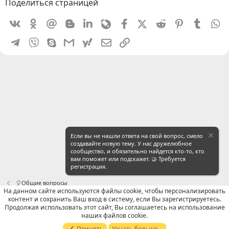
Поделиться страницей
Vkontakte
Odnoklassniki
Mail.ru
Blogger
Linkedin
Livejournal
Facebook
X (Twitter)
Reddit
Pinterest
Tumblr
W
Telegram
Viber
Skype
Gmail
yahoomail
Электронная почта
Ссылка
Если вы не нашли ответа на свой вопрос, смело
создавайте новую тему. У нас дружелюбное
сообщество, и обязательно найдется кто-то, кто
вам поможет или подскажет. 🤝 Требуется
регистрация.
🎈Общие вопросы
На данном сайте используются файлы cookie, чтобы персонализировать
контент и сохранить Ваш вход в систему, если Вы зарегистрируетесь.
Russian (RU)
Продолжая использовать этот сайт, Вы соглашаетесь на использование
наших файлов cookie.
Обратная связь
Условия и правила
Принять
Узнать больше...