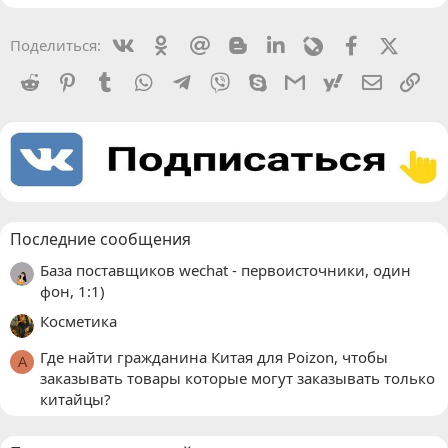
Vkontakte
Odnoklassniki
Mail.ru
Blogger
Linkedin
Livejournal
Facebook
X (Twit
Поделиться:
Reddit
Pinterest
Tumblr
WhatsApp
Telegram
Viber
Skype
Gmail
yahoomail
Электро
Сс
Последние сообщения
База поставщиков wechat - первоисточники, один
фон, 1:1)
Косметика
Где найти гражданина Китая для Poizon, чтобы
A
заказывать товары которые могут заказывать только
китайцы?