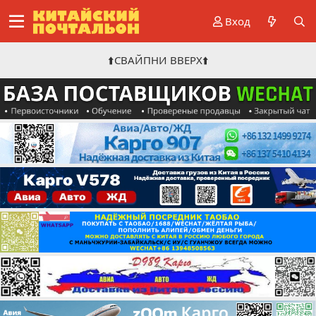
Вход
⬆️СВАЙПНИ ВВЕРХ⬆️