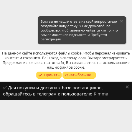
Если вы не нашли ответа на свой вопрос, смело
создавайте новую тему. У нас дружелюбное
сообщество, и обязательно найдется кто-то, кто
вам поможет или подскажет. 🤝 Требуется
регистрация.
На данном сайте используются файлы cookie, чтобы персонализировать
контент и сохранить Ваш вход в систему, если Вы зарегистрируетесь.
Продолжая использовать этот сайт, Вы соглашаетесь на использование
Продавцы (контакты) WeChat
наших файлов cookie.
Принять
Узнать больше...
Russian (RU)
✅ Для покупки и доступа к базе поставщиков,
Обратная связь
Условия и правила
обращайтесь в телеграм к пользователю
Rimma
Политика конфиденциальности
Помощь
R
S
S