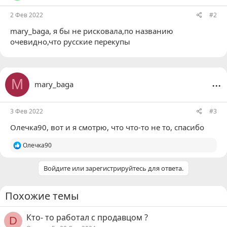
2 Фев 2022
#2
mary_baga
, я бы не рисковала,по названию
очевидно,что русские перекупы
...
M
mary_baga
3 Фев 2022
#3
Олечка90
, вот и я смотрю, что что-то не то, спасибо
Р
Олечка90
е
а
Войдите или зарегистрируйтесь для ответа.
к
ц
и
и
Похожие темы
:
Кто- то работал с продавцом ?
D