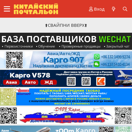
Вход
⬆️СВАЙПНИ ВВЕРХ⬆️