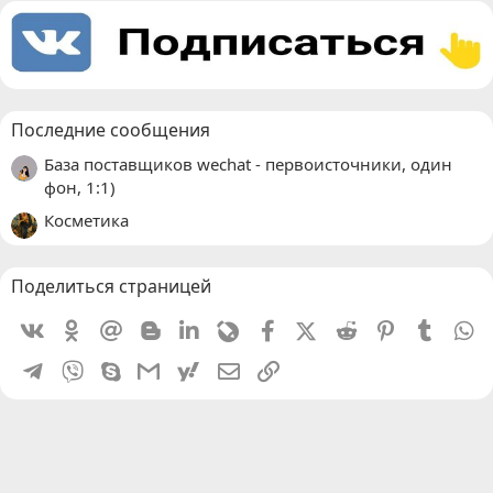
Последние сообщения
База поставщиков wechat - первоисточники, один
фон, 1:1)
Косметика
Поделиться страницей
Vkontakte
Odnoklassniki
Mail.ru
Blogger
Linkedin
Livejournal
Facebook
X (Twitter)
Reddit
Pinterest
Tumblr
W
Telegram
Viber
Skype
Gmail
yahoomail
Электронная почта
Ссылка