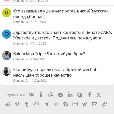
Ответы
5
20 Сен 2024
Кто заказывал у данных поставщиков?(мужская
0
одежда,бренды)
Ответы
0
2 Сен 2024
Здравствуйте. Кто знает контакты в Вичате-ZARA.
О
Женское и детское. Поделитесь пожалуйста
Ответы
2
4 Апр 2023
Balenciaga Triple S кто-нибудь брал?
Ответы
4
4 Фев 2023
Кто нибудь поделитесь фабрикой wechat,
наслышан хорошее качество
Ответы
2
11 Дек 2021
Vkontakte
Odnoklassniki
Mail.ru
Blogger
Linkedin
Livejournal
Facebook
X (Twit
Поделиться:
Reddit
Pinterest
Tumblr
WhatsApp
Telegram
Viber
Skype
Gmail
yahoomail
Электро
Сс