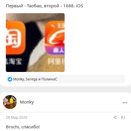
Первый - Таобао, второй - 1688. iOS
Р
Monky
,
Serega
и
ПолинаС
е
а
к
ц
...
Monky
и
и
:
28 Мар 2020
#3
Brochi
, спасибо!