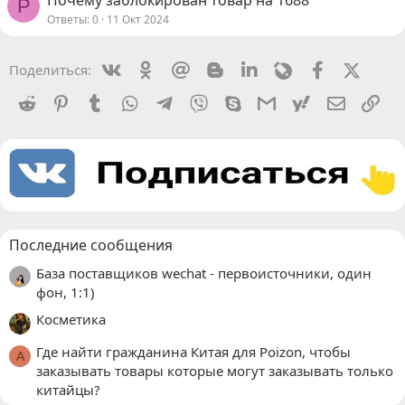
P
Ответы
0
11 Окт 2024
Vkontakte
Odnoklassniki
Mail.ru
Blogger
Linkedin
Livejournal
Facebook
X (Twit
Поделиться:
Reddit
Pinterest
Tumblr
WhatsApp
Telegram
Viber
Skype
Gmail
yahoomail
Электро
Сс
Последние сообщения
База поставщиков wechat - первоисточники, один
фон, 1:1)
Косметика
Где найти гражданина Китая для Poizon, чтобы
A
заказывать товары которые могут заказывать только
китайцы?