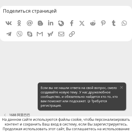
Поделиться страницей
Vkontakte
Odnoklassniki
Mail.ru
Blogger
Linkedin
Livejournal
Facebook
X (Twitter)
Reddit
Pinterest
Tumblr
W
Telegram
Viber
Skype
Gmail
yahoomail
Электронная почта
Ссылка
Если вы не нашли ответа на свой вопрос, смело
создавайте новую тему. У нас дружелюбное
сообщество, и обязательно найдется кто-то, кто
вам поможет или подскажет. 🤝 Требуется
регистрация.
1688 阿里巴巴
На данном сайте используются файлы cookie, чтобы персонализировать
контент и сохранить Ваш вход в систему, если Вы зарегистрируетесь.
Russian (RU)
Продолжая использовать этот сайт, Вы соглашаетесь на использование