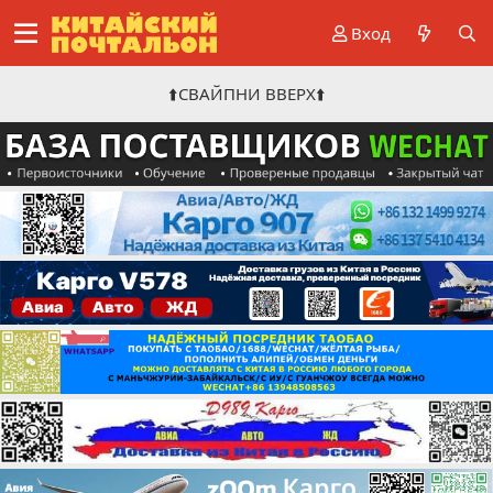
Вход
⬆️СВАЙПНИ ВВЕРХ⬆️