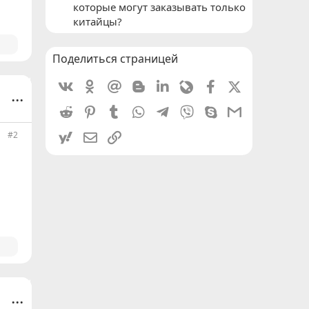
которые могут заказывать только
китайцы?
Поделиться страницей
Vkontakte
Odnoklassniki
Mail.ru
Blogger
Linkedin
Livejournal
Facebook
X (Twitter)
...
Reddit
Pinterest
Tumblr
WhatsApp
Telegram
Viber
Skype
Gmail
#2
yahoomail
Электронная почта
Ссылка
...