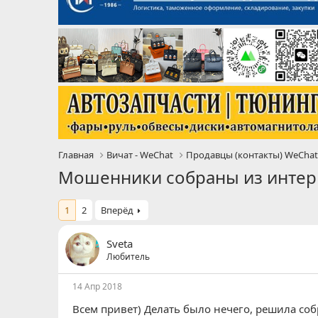
Главная
Вичат - WeChat
Продавцы (контакты) WeCha
Мошенники собраны из интер
1
2
Вперёд
Sveta
Любитель
14 Апр 2018
Всем привет) Делать было нечего, решила со