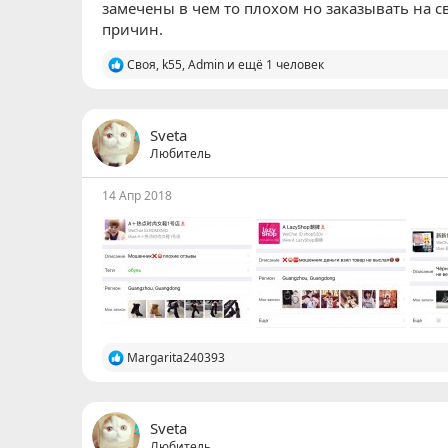
замечены в чем то плохом но заказывать на с
причин.
Р
Своя
,
k55
,
Admin
и ещё 1 человек
е
а
к
ц
Sveta
и
Любитель
и
:
14 Апр 2018
Р
Margarita240393
е
а
к
ц
Sveta
и
Любитель