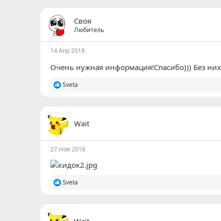
а
к
ц
Своя
и
Любитель
и
:
14 Апр 2018
Очень нужная информация!Спасибо))) Без них
Р
Sveta
е
а
к
ц
Wait
и
и
:
27 Ноя 2018
Р
Sveta
е
а
к
ц
Wait
и