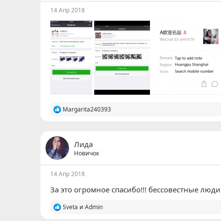
14 Апр 2018
Р
Margarita240393
е
а
к
ц
Лида
и
Новичок
и
:
14 Апр 2018
За это огромное спасибо!!! бессовестные люди
Р
Sveta
и
Admin
е