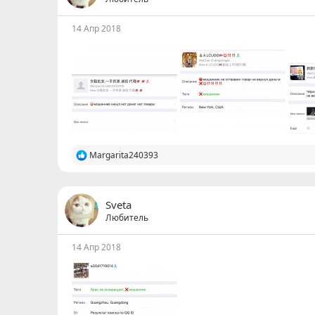
и
:
14 Апр 2018
Р
Margarita240393
е
а
к
ц
Sveta
и
Любитель
и
:
14 Апр 2018