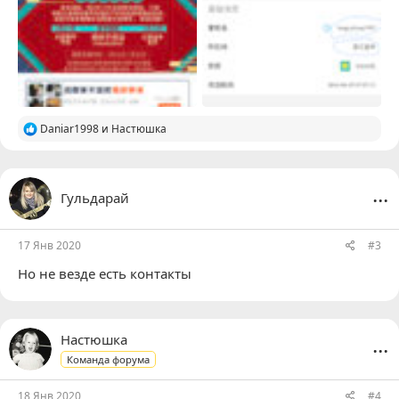
Р
Daniar1998
и
Настюшка
е
а
к
ц
...
Гульдарай
и
и
:
17 Янв 2020
#3
Но не везде есть контакты
...
Настюшка
Команда форума
18 Янв 2020
#4