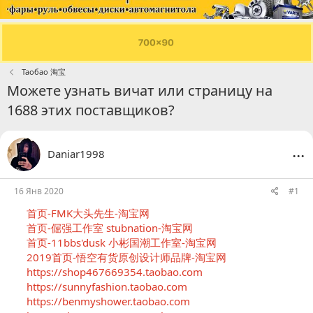
Таобао 淘宝
Можете узнать вичат или страницу на
1688 этих поставщиков?
...
Daniar1998
16 Янв 2020
#1
首页-FMK大头先生-淘宝网
首页-倔强工作室 stubnation-淘宝网
首页-11bbs'dusk 小彬国潮工作室-淘宝网
2019首页-悟空有货原创设计师品牌-淘宝网
https://shop467669354.taobao.com
https://sunnyfashion.taobao.com
https://benmyshower.taobao.com