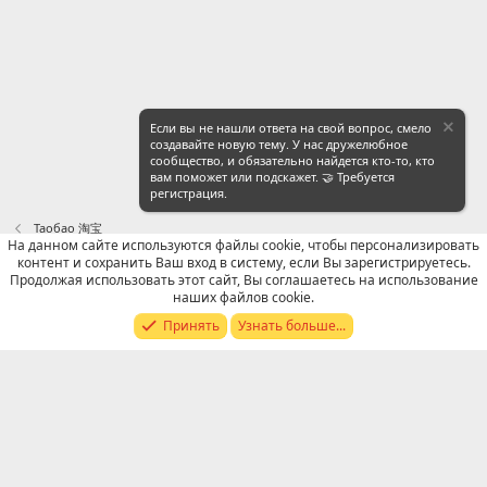
Если вы не нашли ответа на свой вопрос, смело
создавайте новую тему. У нас дружелюбное
сообщество, и обязательно найдется кто-то, кто
вам поможет или подскажет. 🤝 Требуется
регистрация.
Таобао 淘宝
На данном сайте используются файлы cookie, чтобы персонализировать
контент и сохранить Ваш вход в систему, если Вы зарегистрируетесь.
Russian (RU)
Продолжая использовать этот сайт, Вы соглашаетесь на использование
наших файлов cookie.
Обратная связь
Условия и правила
Принять
Узнать больше...
Политика конфиденциальности
Помощь
R
S
S