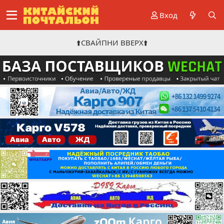
Вход
⬆️СВАЙПНИ ВВЕРХ⬆️