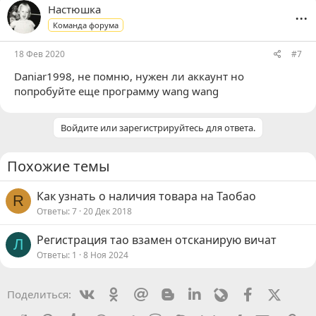
...
Настюшка
Команда форума
18 Фев 2020
#7
Daniar1998
, не помню, нужен ли аккаунт но
попробуйте еще программу wang wang
Войдите или зарегистрируйтесь для ответа.
Похожие темы
Как узнать о наличия товара на Таобао
R
Ответы
7
20 Дек 2018
Регистрация тао взамен отсканирую вичат
Л
Ответы
1
8 Ноя 2024
Vkontakte
Odnoklassniki
Mail.ru
Blogger
Linkedin
Livejournal
Facebook
X (Twit
Поделиться: