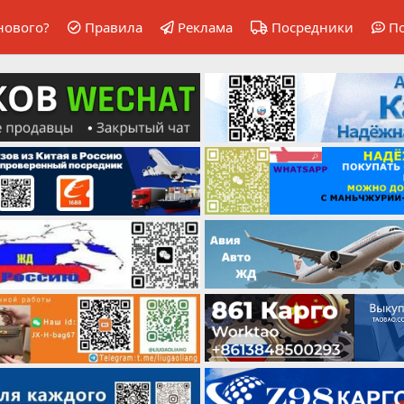
нового?
Правила
Реклама
Посредники
П