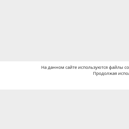
На данном сайте используются файлы coo
Главная
Магазины
Pinduoduo 拼多多
Продолжая испол
Russian (RU)