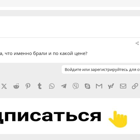
а, что именно брали и по какой цене?
Войдите или зарегистрируйтесь для о
rnal
acebook
X (Twitter)
Reddit
Pinterest
Tumblr
WhatsApp
Telegram
Viber
Skype
Gmail
yahoomail
Элект