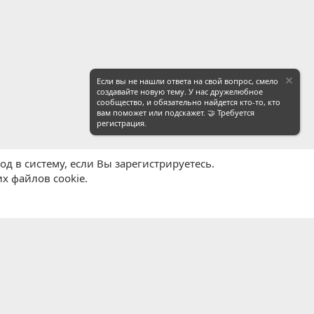
Если вы не нашли ответа на свой вопрос, смело
создавайте новую тему. У нас дружелюбное
сообщество, и обязательно найдется кто-то, кто
вам поможет или подскажет. 🤝 Требуется
регистрация.
д в систему, если Вы зарегистрируетесь.
х файлов cookie.
равила
Политика конфиденциальности
Помощь
R
S
S