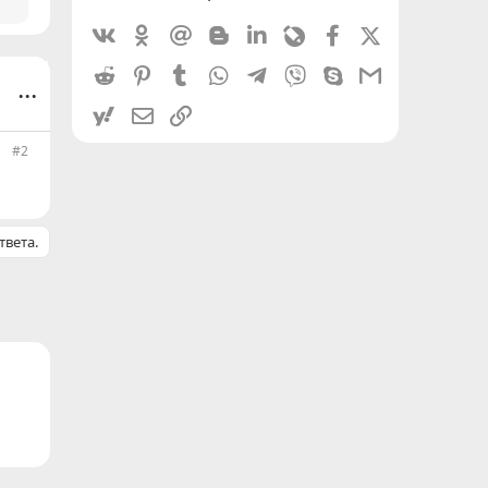
Vkontakte
Odnoklassniki
Mail.ru
Blogger
Linkedin
Livejournal
Facebook
X (Twitter)
Reddit
Pinterest
Tumblr
WhatsApp
Telegram
Viber
Skype
Gmail
...
yahoomail
Электронная почта
Ссылка
#2
твета.
ронная почта
Ссылка