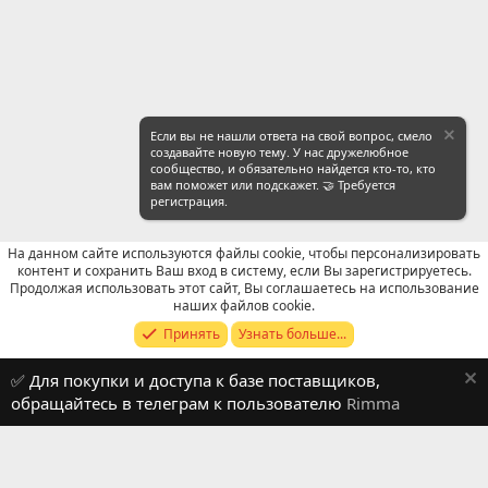
Если вы не нашли ответа на свой вопрос, смело
создавайте новую тему. У нас дружелюбное
сообщество, и обязательно найдется кто-то, кто
вам поможет или подскажет. 🤝 Требуется
регистрация.
На данном сайте используются файлы cookie, чтобы персонализировать
контент и сохранить Ваш вход в систему, если Вы зарегистрируетесь.
Продолжая использовать этот сайт, Вы соглашаетесь на использование
Продавцы (контакты) WeChat
наших файлов cookie.
Принять
Узнать больше...
Russian (RU)
✅ Для покупки и доступа к базе поставщиков,
Обратная связь
Условия и правила
обращайтесь в телеграм к пользователю
Rimma
Политика конфиденциальности
Помощь
R
S
S