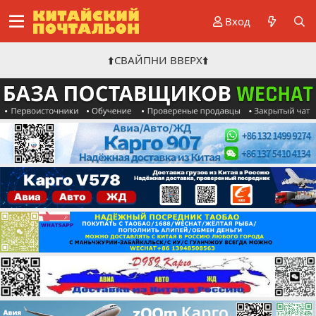
Вход
⬆️СВАЙПНИ ВВЕРХ⬆️