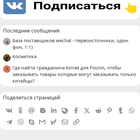
Последние сообщения
База поставщиков wechat - первоисточники, один
фон, 1:1)
Косметика
Где найти гражданина Китая для Poizon, чтобы
A
заказывать товары которые могут заказывать только
китайцы?
Поделиться страницей
Vkontakte
Odnoklassniki
Mail.ru
Blogger
Linkedin
Livejournal
Facebook
X (Twitter)
Reddit
Pinterest
Tumblr
W
Telegram
Viber
Skype
Gmail
yahoomail
Электронная почта
Ссылка