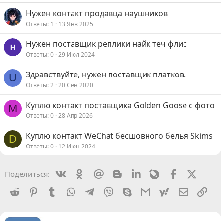
Нужен контакт продавца наушников
Ответы
1
13 Янв 2025
Нужен поставщик реплики найк теч флис
Ответы
0
29 Июл 2024
Здравствуйте, нужен поставщик платков.
U
Ответы
2
20 Сен 2020
Куплю контакт поставщика Golden Goose с фото
M
Ответы
0
28 Апр 2026
Куплю контакт WeChat бесшовного белья Skims
D
Ответы
0
12 Июн 2024
Vkontakte
Odnoklassniki
Mail.ru
Blogger
Linkedin
Livejournal
Facebook
X (Twit
Поделиться:
Reddit
Pinterest
Tumblr
WhatsApp
Telegram
Viber
Skype
Gmail
yahoomail
Электро
Сс