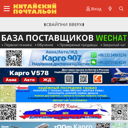
Вход
⬆️СВАЙПНИ ВВЕРХ⬆️