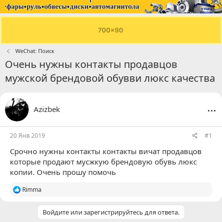
WeChat: Поиск
Очень нужны контакты продавцов
мужской брендовой обувви люкс качества
...
Azizbek
20 Янв 2019
#1
Срочно нужны контакты контакты вичат продавцов
которые продают мусжкую брендовую обувь люкс
копии. Очень прошу помочь
Р
Rimma
е
а
Войдите или зарегистрируйтесь для ответа.
к
ц