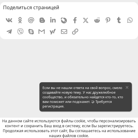
Поделиться страницей
Vkontakte
Odnoklassniki
Mail.ru
Blogger
Linkedin
Livejournal
Facebook
X (Twitter)
Reddit
Pinterest
Tumblr
W
Telegram
Viber
Skype
Gmail
yahoomail
Электронная почта
Ссылка
Если вы не нашли ответа на свой вопрос, смело
создавайте новую тему. У нас дружелюбное
сообщество, и обязательно найдется кто-то, кто
вам поможет или подскажет. 🤝 Требуется
регистрация.
На данном сайте используются файлы cookie, чтобы персонализировать
контент и сохранить Ваш вход в систему, если Вы зарегистрируетесь.
Продолжая использовать этот сайт, Вы соглашаетесь на использование
WeChat: Поиск
наших файлов cookie.