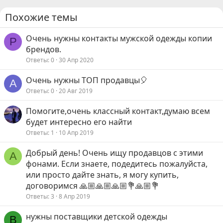
и
и
Похожие темы
:
Очень нужны контакты мужской одежды копии
P
брендов.
Ответы
0
30 Апр 2020
Очень нужны ТОП продавцы🎈
A
Ответы
0
20 Авг 2019
Помогите,очень классный контакт,думаю всем
будет интересно его найти
Ответы
1
10 Апр 2019
Добрый день! Очень ищу продавцов с этими
А
фонами. Если знаете, подедитесь пожалуйста,
или просто дайте знать, я могу купить,
договоримся 🙏🏼🙏🏼🙏🏼💐🙏🏼💐
Ответы
3
8 Апр 2019
нужны поставщики детской одежды
B