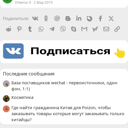
Ответы
0
2 Мар 2019
Vkontakte
Odnoklassniki
Mail.ru
Blogger
Linkedin
Livejournal
Facebook
X (Twit
Поделиться:
Reddit
Pinterest
Tumblr
WhatsApp
Telegram
Viber
Skype
Gmail
yahoomail
Электро
Сс
Последние сообщения
База поставщиков wechat - первоисточники, один
фон, 1:1)
Косметика
Где найти гражданина Китая для Poizon, чтобы
A
заказывать товары которые могут заказывать только
китайцы?